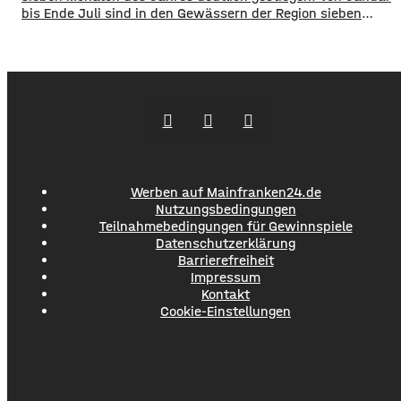
bis Ende Juli sind in den Gewässern der Region sieben
Menschen ums Leben gekommen. Im Vorjahreszeitraum
waren es drei. Diese Zahlen teilte die DLRG mit. Auch
bayernweit ist die Zahl der Badetoten gestiegen. Während
im Freistaat die
Werben auf Mainfranken24.de
Nutzungsbedingungen
Teilnahmebedingungen für Gewinnspiele
Datenschutzerklärung
Barrierefreiheit
Impressum
Kontakt
Cookie-Einstellungen