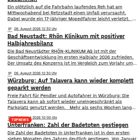
​​Ein plötzlich auf die Fahrbahn laufendes Reh hat am
Mittwochabend bei Retzstadt einen Unfall verursacht.
Dabei wurde ein 17-jähriger Mopedfahrer leicht verletzt. ​
Laut Polizei war der Jugendliche gegen 21 Uhr mit
notes
06
. August 2026 12:30
seinem Moped zwischen Retzstadt und Güntersleben
Bad Neustadt: Rhön Klinikum mit positiver
unterwegs. Etwa 800 Meter nach dem Ortsausgang von
Retzstadt trat plötzlich das Reh auf die Fahrbahn. ​Der 17-
Halbjahresbilanz
Jährige erfasste das Tier und stürzte. Er kam mit leichten
Die Bad Neustädter RHÖN-KLINIKUM AG ist mit der
Verletzungen
Geschäftsentwicklung im ersten Halbjahr 2026 zufrieden.
Der Umsatz des Konzerns ist im Vergleich zum Vorjahr um
rund 30 Millionen Euro auf knapp 864 Millionen gestiegen.
notes
06
. August 2026 12:30
Von Januar bis Juni wurden fast 514.000 Patientinnen und
Würzburg: Auf Talavera kann wieder komplett
Patienten ambulant und stationär behandelt, 9 % mehr als
im Vorjahr. Für das
geparkt werden
​​Freie Fahrt für Pendler und Autofahrer in Würzburg: Die
Talavera kann ab sofort wieder uneingeschränkt als
Parkplatz genutzt werden. ​Mehr als sechs Wochen lang
stand die Fläche nicht wie gewohnt zur Verfügung. Erst
notes
06
. August 2026 10:00
wurde auf der Talavera das Kiliani gefeiert, anschließend
TOPNEWS
Unterfranken: Zahl der Badetoten gestiegen
war ein Circus zu Gast. ​Mittlerweile sind sowohl das
Fest- als auch das Circuszelt wieder abgebaut und
Die Zahl der Badetoten in Unterfranken ist in den ersten
verschwunden. …
sieben Monaten des Jahres deutlich gestiegen. Von Januar