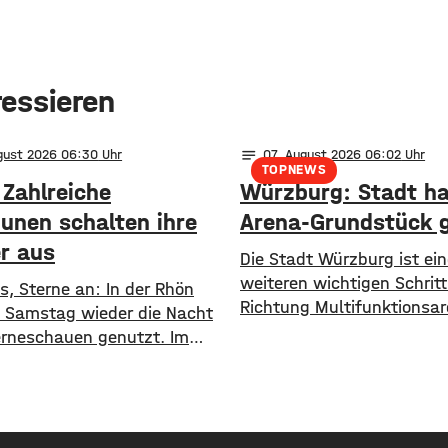
ressieren
notes
ugust 2026 06:30
07
. August 2026 06:02
TOPNEWS
 Zahlreiche
Würzburg: Stadt ha
nen schalten ihre
Arena-Grundstück 
er aus
Die Stadt Würzburg ist ei
weiteren wichtigen Schritt
s, Sterne an: In der Rhön
Richtung Multifunktionsa
 Samstag wieder die Nacht
gegangen. Sie hat nun da
rneschauen genutzt. Im
Grundstück für den Bau z
der Sternenparkwochen
dem Hotelturm und den B
Bis 23. August schalten
gekauft. Wie Oberbürgerme
amt 16 Kommunen aus den
Martin Heilig bei Instagra
isen Rhön Grabfeld und Bad