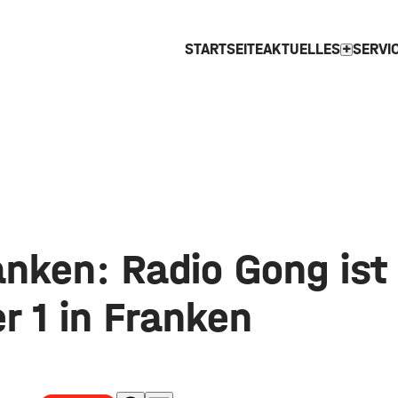
STARTSEITE
AKTUELLES
SERVI
expand_more
nken: Radio Gong ist 
 1 in Franken