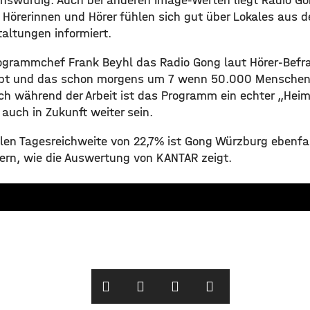
nswürdig. Auch bei anderen Image-Werten liegt Radio Gon
Hörerinnen und Hörer fühlen sich gut über Lokales aus de
taltungen informiert.
rogrammchef Frank Beyhl das Radio Gong laut Hörer-Bef
gibt und das schon morgens um 7 wenn 50.000 Mensche
uch während der Arbeit ist das Programm ein echter „Hei
 auch in Zukunft weiter sein.
alen Tagesreichweite von 22,7% ist Gong Würzburg ebenfa
yern, wie die Auswertung von KANTAR zeigt.