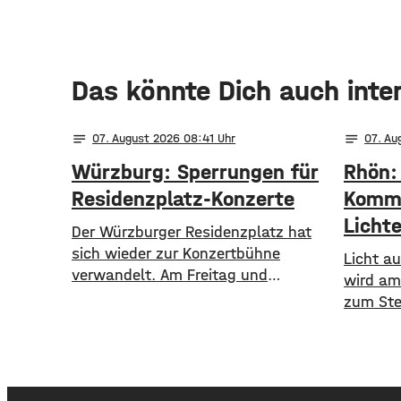
Das könnte Dich auch inte
notes
notes
07
. August 2026 08:41
07
. A
Würzburg: Sperrungen für
Rhön:
Residenzplatz-Konzerte
Kommu
Licht
Der Würzburger Residenzplatz hat
sich wieder zur Konzertbühne
Licht au
verwandelt. Am Freitag und
wird am
Samstag finden zwei Konzerte unter
zum Ste
freiem Himmel statt. Zunächst
Rahmen 
spielen am Freitagabend Roy Bianco
vom 1. 
und die Abbrunzati Boys. Am
insges
Samstag ist dann das Konzert des
Landkre