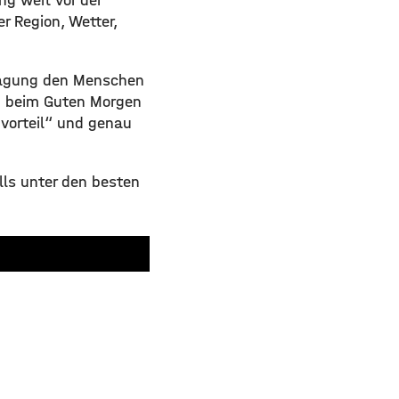
g weit vor der
r Region, Wetter,
ragung den Menschen
n beim Guten Morgen
mvorteil“ und genau
lls unter den besten