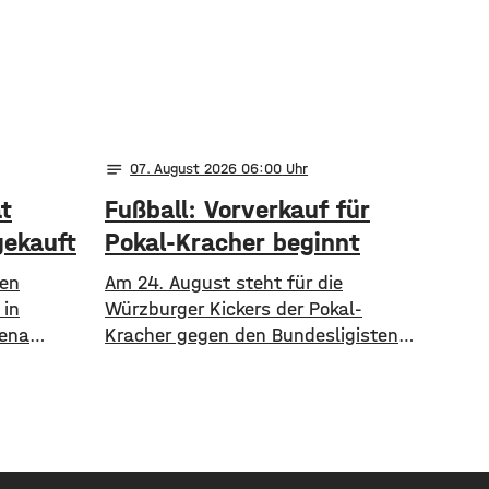
notes
07
. August 2026 06:00
t
Fußball: Vorverkauf für
gekauft
Pokal-Kracher beginnt
nen
Am 24. August steht für die
 in
Würzburger Kickers der Pokal-
rena
Kracher gegen den Bundesligisten 1.
s
FC Köln an. Am Freitag beginnt nun
wischen
der freie Vorverkauf für die Partie.
ahngleisen
Bereits seit Montag läuft der
ister
Vorverkauf für Vereinsmitglieder, ab
m
Freitagmittag 12 Uhr, können aber