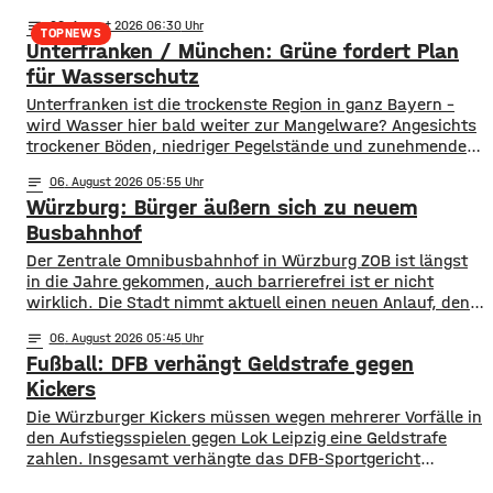
Menschen ums Leben gekommen. Im Vorjahreszeitraum
notes
06
. August 2026 06:30
waren es drei. Diese Zahlen teilte die DLRG mit. Auch
TOPNEWS
Unterfranken / München: Grüne fordert Plan
bayernweit ist die Zahl der Badetoten gestiegen. Während
im Freistaat die
für Wasserschutz
​​Unterfranken ist die trockenste Region in ganz Bayern –
wird Wasser hier bald weiter zur Mangelware? Angesichts
trockener Böden, niedriger Pegelstände und zunehmender
Hitze schlagen die Grünen im Bayerischen Landtag Alarm.
notes
06
. August 2026 05:55
​Mit einem neuen Antrag fordern sie einen 10-Punkte-
Würzburg: Bürger äußern sich zu neuem
Wasser-Notfallplan für Bayern. ​Die Grünen-Fraktion hat
dabei kurzfristige und langfristige Maßnahmen im Petto.
Busbahnhof
So sollen unter anderem
Der Zentrale Omnibusbahnhof in Würzburg ZOB ist längst
in die Jahre gekommen, auch barrierefrei ist er nicht
wirklich. Die Stadt nimmt aktuell einen neuen Anlauf, den
ZOB als modernen und zentralen Knotenpunkt für den
notes
06
. August 2026 05:45
gesamten Busverkehr umzugestalten. In einer
Fußball: DFB verhängt Geldstrafe gegen
Bürgerbeteiligung konnten die Würzburger jetzt Lob, Kritik
und Wünsche einbringen. Was gut funktioniert sind
Kickers
demnach die
Die Würzburger Kickers müssen wegen mehrerer Vorfälle in
den Aufstiegsspielen gegen Lok Leipzig eine Geldstrafe
zahlen. Insgesamt verhängte das DFB-Sportgericht
mehrere Strafen in einer Gesamthöhe von 25.750 Euro.