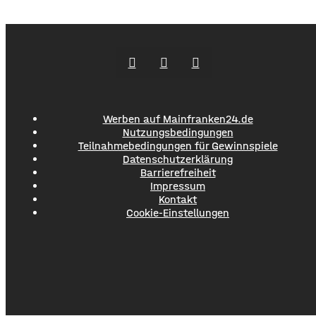
20.000 Euro entfallen auf 73 gezündete pyrotechnische
Gegenstände im Relegations-Hinspiel in Leipzig am 28. Mai.
Für das Rückspiel am 1. Juni wurden weitere 5.750 Euro
fällig. Dort
Werben auf Mainfranken24.de
Nutzungsbedingungen
Teilnahmebedingungen für Gewinnspiele
Datenschutzerklärung
Barrierefreiheit
Impressum
Kontakt
Cookie-Einstellungen