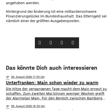
angehoben werden.
Hintergrund der Änderung ist eine milliardenschwere
Finanzierungslücke im Bundeshaushalt. Das Elterngeld sei
nämlich einer der größten Ausgabenposten.
Das könnte Dich auch interessieren
notes
06
. August 2026 17:03
Unterfranken: Main schon wieder zu warm
Die Hitze der vergangenen Tage macht dem Main erneut zu
schaffen. Zum zweiten Mal binnen weniger Wochen greift
der Alarmplan Main. Für den Bereich zwischen Bamberg
und Würzburg gilt eine Vorwarnung, ab Würzburg
notes
06
. August 2026 16:30
mainabwärts die zweite von drei Warnstufen. Zwar gibt es