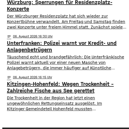
Würzburg: Sperrungen für Residenzplatz-
aktuell mit dem Sauerstoffgehalt im Wasser noch keine
Probleme, allerdings ist die Wassertemperatur
Konzerte
Der Würzburger Residenzplatz hat sich wieder zur
Konzertbühne verwandelt. Am Freitag und Samstag finden
zwei Konzerte unter freiem Himmel statt. Zunächst spielen
am Freitagabend Roy Bianco und die Abbrunzati Boys. Am
notes
06
. August 2026 16:30
Samstag ist dann das Konzert des Duos Fast Boy. Das
Unterfranken: Polizei warnt vor Kredit- und
Konzert von Roy Bianco und den Abbrunzati Boys ist
ausverkauft, rund 16.000 Menschen werden
Anlagenbetrügern
​​Täuschend echt und brandgefährlich: Die Unterfränkische
Polizei warnt aktuell vor einer neuen Masche von
Anlagebetrügern, die immer häufiger auf Künstliche
Intelligenz setzen. ​Demnach werden auch immer wieder
notes
06
. August 2026 16:15
Menschen aus der Region um ihr Erspartes gebracht. ​Laut
Kitzingen-Hohenfeld: Wegen Trockenheit –
Polizei erstellen die Täter mithilfe von KI täuschen echte
Werbevideos oder fälschen Empfehlungen von prominenten
Zahlreiche Fische aus See gerettet
Persönlichkeiten. Ihr Ziel: echte
​​Die Trockenheit in der Region hat jetzt einen
ungewöhnlichen Rettungseinsatz ausgelöst. Im
Kitzinger Gemeindeteil Hohenfeld mussten
Fachleute tausende Fische aus einem See in Sicherheit
bringen. ​Der Grund: Nach den heißen Tagen und den
trockenen Wochen zuvor drohte ein gefährlicher