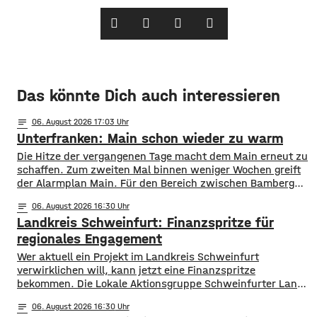
Das könnte Dich auch interessieren
notes
06
. August 2026 17:03
Unterfranken: Main schon wieder zu warm
Die Hitze der vergangenen Tage macht dem Main erneut zu
schaffen. Zum zweiten Mal binnen weniger Wochen greift
der Alarmplan Main. Für den Bereich zwischen Bamberg
und Würzburg gilt eine Vorwarnung, ab Würzburg
notes
06
. August 2026 16:30
mainabwärts die zweite von drei Warnstufen. Zwar gibt es
Landkreis Schweinfurt: Finanzspritze für
aktuell mit dem Sauerstoffgehalt im Wasser noch keine
Probleme, allerdings ist die Wassertemperatur
regionales Engagement
Wer aktuell ein Projekt im Landkreis Schweinfurt
verwirklichen will, kann jetzt eine Finanzspritze
bekommen. Die Lokale Aktionsgruppe Schweinfurter Land
unterstützt Kleinprojekte mit bis zu 3.000 Euro Fördergeld.
notes
06
. August 2026 16:30
Bewerben können sich Bürger, Vereine und Organisationen.