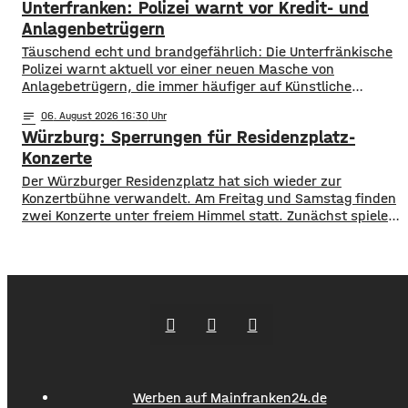
Unterfranken: Polizei warnt vor Kredit- und
Die Projekte sollen den Entwicklungszielen des Landkreises
dienen und das Bürgerengagement des Schweinfurter
Anlagenbetrügern
Lands stärken. Die Entwicklungsziele sind:
​​Täuschend echt und brandgefährlich: Die Unterfränkische
Daseinsvorsorge, sozialer Zusammenhalt,
Polizei warnt aktuell vor einer neuen Masche von
Anlagebetrügern, die immer häufiger auf Künstliche
Intelligenz setzen. ​Demnach werden auch immer wieder
notes
06
. August 2026 16:30
Menschen aus der Region um ihr Erspartes gebracht. ​Laut
Würzburg: Sperrungen für Residenzplatz-
Polizei erstellen die Täter mithilfe von KI täuschen echte
Werbevideos oder fälschen Empfehlungen von prominenten
Konzerte
Persönlichkeiten. Ihr Ziel: echte
Der Würzburger Residenzplatz hat sich wieder zur
Konzertbühne verwandelt. Am Freitag und Samstag finden
zwei Konzerte unter freiem Himmel statt. Zunächst spielen
am Freitagabend Roy Bianco und die Abbrunzati Boys. Am
Samstag ist dann das Konzert des Duos Fast Boy. Das
Konzert von Roy Bianco und den Abbrunzati Boys ist
ausverkauft, rund 16.000 Menschen werden
Werben auf Mainfranken24.de