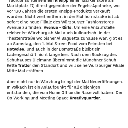
Traditionsunternehmen
Kneipp
einen Markenstore am
Marktplatz 17, direkt gegenüber der Engels-Apotheke, wo
vor 130 Jahren die ersten Kneipp-Produkte verkauft
wurden. Nicht weit entfernt in der Eichhornstraße ist ab
sofort eine neue Filiale des Würzburger Fashionstores
Avenue zu finden:
Avenue - Girls
. Um eine Anlaufstelle
reicher ist Würzburg ab Mai auch kulinarisch. In der
Theaterstraße wo bisher Al Baguetta zuhause war, gibt es
ab Samstag, den 1. Mai Street Food vom Feinsten bei
Hotvolee
. Und auch in der Domstraße bleibt ein
Ladengeschäft nicht lange leer. Nach dem Rückzug des
Schuhauses Dielmann übernimmt die Münchner Schuh-
Kette
Tretter
den Standort und will seine Würzburger Filiale
Mitte Mai eröffnen.
Aber nicht nur in Würzburg bringt der Mai Neueröffnungen.
In Volkach ist ein Anlaufpunkt für all diejenigen
entstanden, die vom Home Office die Nase voll haben: Der
Co-Working und Meeting Space
Kreativquartier
.