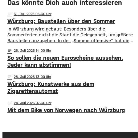
Das könnte Dich auch interessieren
notes
31
. Juli 2026 06:30
Würzburg: Baustellen über den Sommer
​​In Würzburg wird gebaut: Besonders über die
Sommerferien nutzt die Stadt die Gelegenheit, um größere
Baustellen anzugehen. In der „Sommeroffensive“ hat die
Stadt in der Woche vor Beginn der Ferien unter
notes
28
. Juli 2026 14:00
anderem die Sperrung der B27-Brücke bekanntgegeben.
So sollen die neuen Euroscheine aussehen.
Eine Übersicht über alle aktuellen Baustellen findet ihr
hier. ​Sperrung B27-Brücke ​Eine der größten
Jeder kann abstimmen!
Einschränkungen wird für Autofahrer die Sperrung der B27-
Brücke über
notes
28
. Juli 2026 13:00
Würzburg: Kunstwerke aus dem
Zigarettenautomat
notes
24
. Juli 2026 07:30
Mit dem Bike von Norwegen nach Würzburg