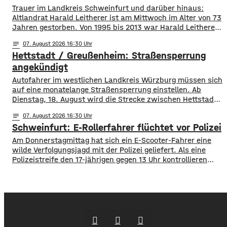
Trauer im Landkreis Schweinfurt und darüber hinaus:
Altlandrat Harald Leitherer ist am Mittwoch im Alter von 73
Jahren gestorben. Von 1995 bis 2013 war Harald Leitherer
18 Jahre lang Landrat in Schweinfurt. In seiner Amtszeit
notes
07
. August 2026 16:30
wurde das Kreisstraßennetz ausgebaut, aber auch ein
Hettstadt / Greußenheim: Straßensperrung
flächendeckendes Radwegenetz mit einer Länge von über
1.000 Kilometern geschaffen. Außerdem führte der
angekündigt
Autofahrer im westlichen Landkreis Würzburg müssen sich
auf eine monatelange Straßensperrung einstellen. Ab
Dienstag, 18. August wird die Strecke zwischen Hettstadt
und Greußenheim komplett gesperrt. Das kündigt das
notes
07
. August 2026 16:30
Staatliche Bauamt an. Die Fahrbahn muss erneuert
Schweinfurt: E-Rollerfahrer flüchtet vor Polizei
werden, sie weist Verdrückungen, Abbrüche, Risse und
gebrochene Fahrbahnränder auf. Auch die Entwässerung
Am Donnerstagmittag hat sich ein E-Scooter-Fahrer eine
muss erneuert werden. Die Arbeiten seien unter
wilde Verfolgungsjagd mit der Polizei geliefert. Als eine
Polizeistreife den 17-jährigen gegen 13 Uhr kontrollieren
wollte, ergriff er die Flucht. Mit überhöhter
Geschwindigkeit fuhr er in Richtung B286. Als in die Polizei
stoppen wollte rammte er den Streifenwagen, stürzte und
setzte anschließend seine Flucht fort, wobei er einen