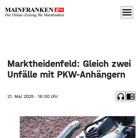
menu
Marktheidenfeld: Gleich zwei
Unfälle mit PKW-Anhängern
headphones
chrome_reader_mode
21. Mai 2025
· 16:00 Uhr