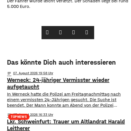
Der Fahrer wurde leicht verletzt. Der Schaden liegt bei rund
5.000 Euro.
Das könnte Dich auch interessieren
notes
07
. August 2026 19:58
Werneck: 24-jähriger Vermisster wieder
aufgetaucht
In Werneck hatte die Polizei am Freitagnachmittag nach
einem vermissten 24-Jährigen gesucht. Die Suche ist
beendet. Der Mann konnte am Abend von der Polizei
angetroffen werden. Die Suche hatte für viel Aufsehen
notes
07
. August 2026 16:33
gesorgt, da auch ein Polizeihubschrauber die Gegend rund
TOPNEWS
Lkr. Schweinfurt: Trauer um Altlandrat Harald
um Werneck abgesucht hatte.
Leitherer