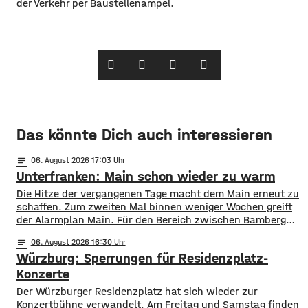
der Verkehr per Baustellenampel.
Das könnte Dich auch interessieren
notes
06
. August 2026 17:03
Unterfranken: Main schon wieder zu warm
Die Hitze der vergangenen Tage macht dem Main erneut zu
schaffen. Zum zweiten Mal binnen weniger Wochen greift
der Alarmplan Main. Für den Bereich zwischen Bamberg
und Würzburg gilt eine Vorwarnung, ab Würzburg
notes
06
. August 2026 16:30
mainabwärts die zweite von drei Warnstufen. Zwar gibt es
Würzburg: Sperrungen für Residenzplatz-
aktuell mit dem Sauerstoffgehalt im Wasser noch keine
Probleme, allerdings ist die Wassertemperatur
Konzerte
Der Würzburger Residenzplatz hat sich wieder zur
Konzertbühne verwandelt. Am Freitag und Samstag finden