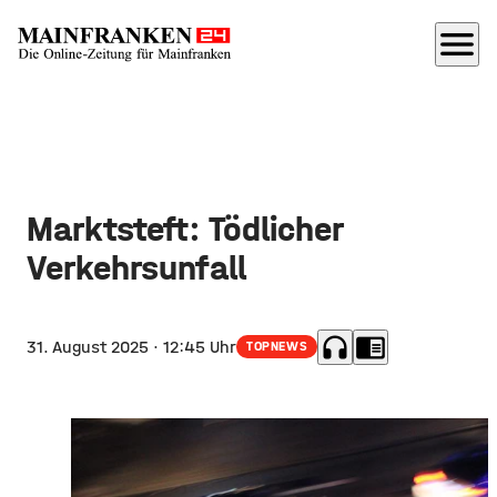
menu
Marktsteft: Tödlicher
Verkehrsunfall
headphones
chrome_reader_mode
31. August 2025
· 12:45 Uhr
TOPNEWS