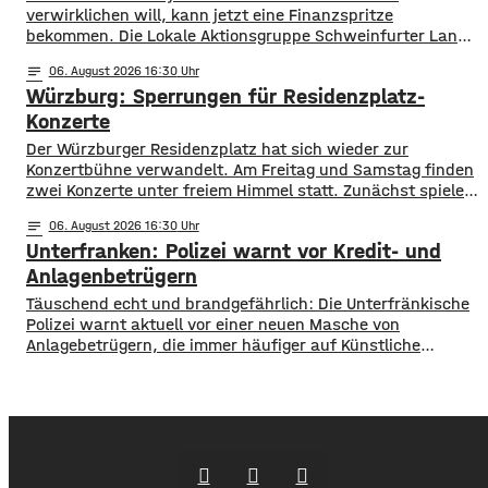
verwirklichen will, kann jetzt eine Finanzspritze
bekommen. Die Lokale Aktionsgruppe Schweinfurter Land
unterstützt Kleinprojekte mit bis zu 3.000 Euro Fördergeld.
notes
06
. August 2026 16:30
Bewerben können sich Bürger, Vereine und Organisationen.
Würzburg: Sperrungen für Residenzplatz-
Die Projekte sollen den Entwicklungszielen des Landkreises
dienen und das Bürgerengagement des Schweinfurter
Konzerte
Lands stärken. Die Entwicklungsziele sind:
Der Würzburger Residenzplatz hat sich wieder zur
Daseinsvorsorge, sozialer Zusammenhalt,
Konzertbühne verwandelt. Am Freitag und Samstag finden
zwei Konzerte unter freiem Himmel statt. Zunächst spielen
am Freitagabend Roy Bianco und die Abbrunzati Boys. Am
notes
06
. August 2026 16:30
Samstag ist dann das Konzert des Duos Fast Boy. Das
Unterfranken: Polizei warnt vor Kredit- und
Konzert von Roy Bianco und den Abbrunzati Boys ist
ausverkauft, rund 16.000 Menschen werden
Anlagenbetrügern
​​Täuschend echt und brandgefährlich: Die Unterfränkische
Polizei warnt aktuell vor einer neuen Masche von
Anlagebetrügern, die immer häufiger auf Künstliche
Intelligenz setzen. ​Demnach werden auch immer wieder
Menschen aus der Region um ihr Erspartes gebracht. ​Laut
Polizei erstellen die Täter mithilfe von KI täuschen echte
Werbevideos oder fälschen Empfehlungen von prominenten
Persönlichkeiten. Ihr Ziel: echte