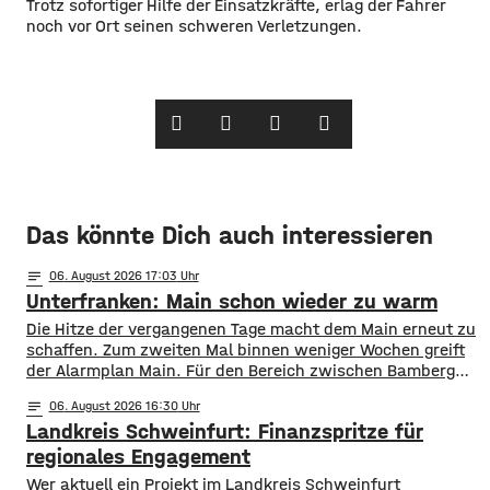
Trotz sofortiger Hilfe der Einsatzkräfte, erlag der Fahrer
noch vor Ort seinen schweren Verletzungen.
Das könnte Dich auch interessieren
notes
06
. August 2026 17:03
Unterfranken: Main schon wieder zu warm
Die Hitze der vergangenen Tage macht dem Main erneut zu
schaffen. Zum zweiten Mal binnen weniger Wochen greift
der Alarmplan Main. Für den Bereich zwischen Bamberg
und Würzburg gilt eine Vorwarnung, ab Würzburg
notes
06
. August 2026 16:30
mainabwärts die zweite von drei Warnstufen. Zwar gibt es
Landkreis Schweinfurt: Finanzspritze für
aktuell mit dem Sauerstoffgehalt im Wasser noch keine
Probleme, allerdings ist die Wassertemperatur
regionales Engagement
Wer aktuell ein Projekt im Landkreis Schweinfurt