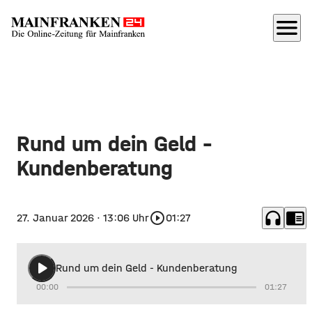
menu
Rund um dein Geld -
Kundenberatung
headphones
chrome_reader_mode
play_circle_outline
27. Januar 2026
· 13:06 Uhr
01:27
play_arrow
Rund um dein Geld - Kundenberatung
00:00
01:27