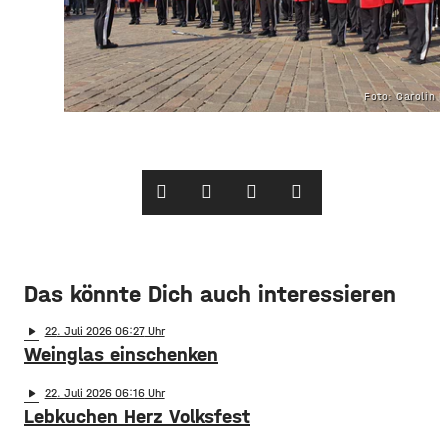
Foto: Carolin M
Das könnte Dich auch interessieren
play_arrow
22
. Juli 2026 06:27
Weinglas einschenken
play_arrow
22
. Juli 2026 06:16
Lebkuchen Herz Volksfest