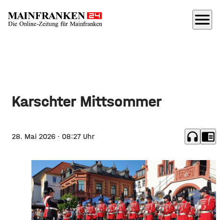
menu
Karschter Mittsommer
headphones
chrome_reader_mode
28. Mai 2026
· 08:27 Uhr