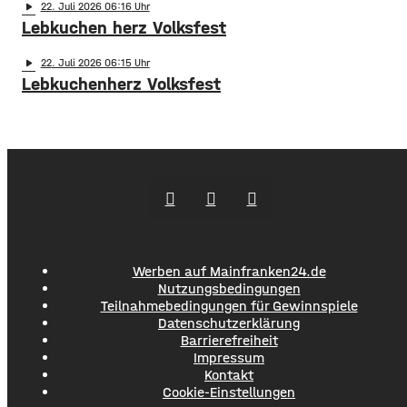
play_arrow
22
. Juli 2026 06:16
Lebkuchen herz Volksfest
play_arrow
22
. Juli 2026 06:15
Lebkuchenherz Volksfest
Werben auf Mainfranken24.de
Nutzungsbedingungen
Teilnahmebedingungen für Gewinnspiele
Datenschutzerklärung
Barrierefreiheit
Impressum
Kontakt
Cookie-Einstellungen