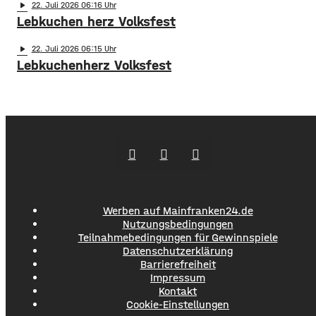
play_arrow
22
. Juli 2026 06:16
Lebkuchen herz Volksfest
play_arrow
22
. Juli 2026 06:15
Lebkuchenherz Volksfest
Werben auf Mainfranken24.de
Nutzungsbedingungen
Teilnahmebedingungen für Gewinnspiele
Datenschutzerklärung
Barrierefreiheit
Impressum
Kontakt
Cookie-Einstellungen