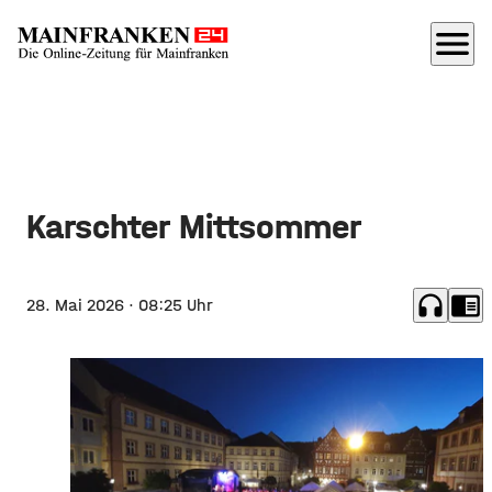
menu
Karschter Mittsommer
headphones
chrome_reader_mode
28. Mai 2026
· 08:25 Uhr