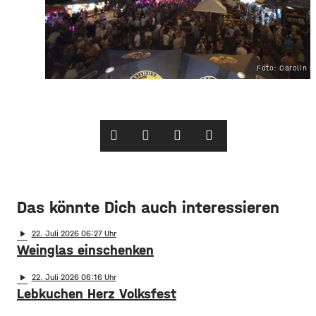
Foto: Carolin M
Das könnte Dich auch interessieren
play_arrow
22
. Juli 2026 06:27
Weinglas einschenken
play_arrow
22
. Juli 2026 06:16
Lebkuchen Herz Volksfest