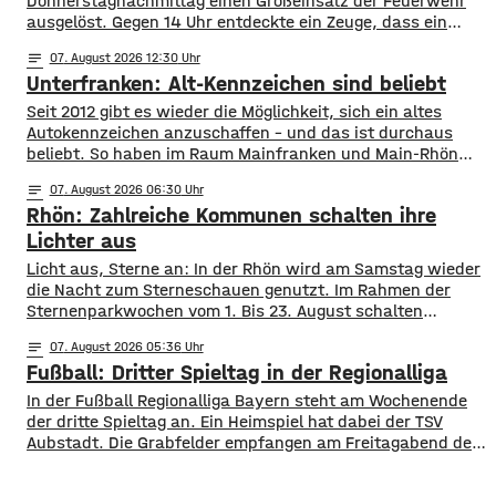
Donnerstagnachmittag einen Großeinsatz der Feuerwehr
ausgelöst. Gegen 14 Uhr entdeckte ein Zeuge, dass ein
Kieferwald in der Nähe von Oberaurach am Sachsenberg in
notes
07
. August 2026 12:30
Flammen steht – rund 1.000 Quadratmeter Wald brannten.
Unterfranken: Alt-Kennzeichen sind beliebt
Die Integrierte Leitstelle Schweinfurt löste Großalarm aus.
12 Feuerwehren mit rund 100 Einsatzkräften brachten den
Seit 2012 gibt es wieder die Möglichkeit, sich ein altes
Brand unter
Autokennzeichen anzuschaffen – und das ist durchaus
beliebt. So haben im Raum Mainfranken und Main-Rhön
fast 61.000 Kfz ein altes Autokennzeichen. Die meisten
notes
07
. August 2026 06:30
sind es mit rund 11.900 mit dem Kennzeichen OCH für den
Rhön: Zahlreiche Kommunen schalten ihre
Altlandkreis Ochsenfurt. Dahinter kommen EBN für Ebern
mit fast 8.800 und
Lichter aus
Licht aus, Sterne an: In der Rhön wird am Samstag wieder
die Nacht zum Sterneschauen genutzt. Im Rahmen der
Sternenparkwochen vom 1. Bis 23. August schalten
insgesamt 16 Kommunen aus den Landkreisen Rhön
notes
07
. August 2026 05:36
Grabfeld und Bad Kissingen ihre öffentliche Beleuchtung
Fußball: Dritter Spieltag in der Regionalliga
teilweise oder komplett ab. Mit dabei sind unter anderem
Bad Neustadt, Hammelburg, Fladungen, Oberelsbach und
In der Fußball Regionalliga Bayern steht am Wochenende
Wildflecken. Ziel ist
der dritte Spieltag an. Ein Heimspiel hat dabei der TSV
Aubstadt. Die Grabfelder empfangen am Freitagabend den
SV Wacker Burghausen. Während die Gäste mit zwei
Siegen aus zwei Spielen aktuell an der Tabellenspitze