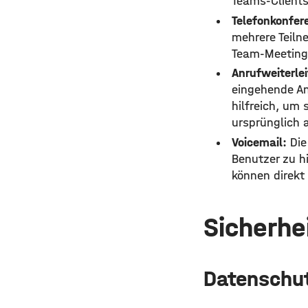
Teams-Clients
Telefonkonfer
mehrere Teilne
Team-Meetings
Anrufweiterle
eingehende An
hilfreich, um
ursprünglich 
Voicemail:
Die
Benutzer zu h
können direkt
Sicherhe
Datenschu