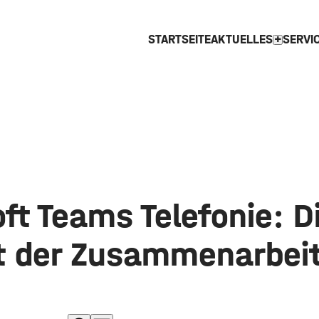
STARTSEITE
AKTUELLES
SERVI
expand_more
ft Teams Telefonie: D
t der Zusammenarbei