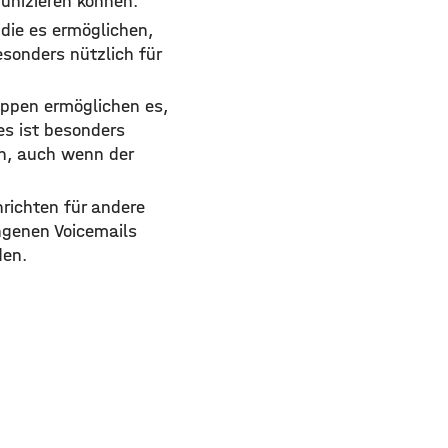
unizieren können.
 die es ermöglichen,
esonders nützlich für
uppen ermöglichen es,
es ist besonders
en, auch wenn der
richten für andere
ngenen Voicemails
den.