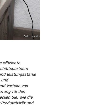
Foto: pixabay.com
 effiziente
chäftspartnern
und leistungsstarke
n und
nd Vorteile von
eutung für den
cken Sie, wie die
 Produktivität und