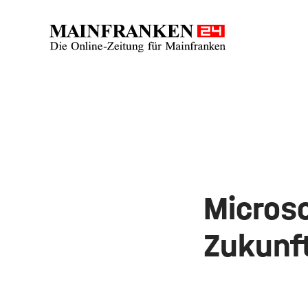
Microso
Zukunf