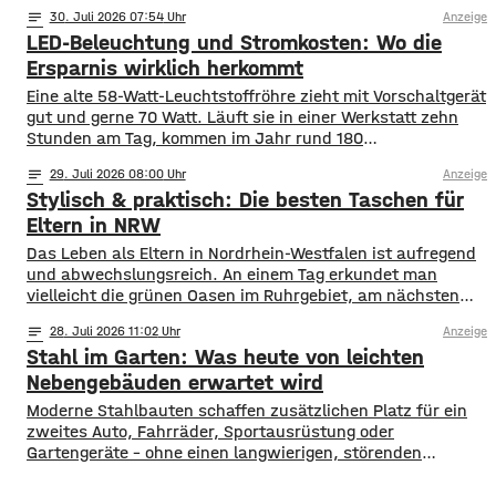
blühen, finden Bestäuber Nahrung. Gleichzeitig stehen
notes
30
. Juli 2026 07:54
Anzeige
viele Insektenarten unter Druck: Versiegelte Flächen, sehr
LED-Beleuchtung und Stromkosten: Wo die
aufgeräumte Beete und weniger heimische Blühpflanzen
nehmen ihnen Nistplätze und Rückzugsräume. Ein
Ersparnis wirklich herkommt
Insektenhotel in Mainfranken ist keine Wunderlösung, kann
Eine alte 58-Watt-Leuchtstoffröhre zieht mit Vorschaltgerät
gut und gerne 70 Watt. Läuft sie in einer Werkstatt zehn
Stunden am Tag, kommen im Jahr rund 180
Kilowattstunden zusammen. Pro Leuchte. Bei vierzig
notes
29
. Juli 2026 08:00
Anzeige
Leuchten sind das über 7.000 Kilowattstunden – nur fürs
Stylisch & praktisch: Die besten Taschen für
Licht. Die Rechnung ist einfacher als ihr Ruf Man braucht
dafür keine Software. Leistung in
Eltern in NRW
Das Leben als Eltern in Nordrhein-Westfalen ist aufregend
und abwechslungsreich. An einem Tag erkundet man
vielleicht die grünen Oasen im Ruhrgebiet, am nächsten
schlendert man durch die Einkaufsstraßen von Köln oder
notes
28
. Juli 2026 11:02
Anzeige
Düsseldorf. Spontaneität ist gefragt, aber gute
Stahl im Garten: Was heute von leichten
Vorbereitung ist alles. Wer mit Kindern unterwegs ist,
weiß, dass man für alle Eventualitäten gewappnet sein
Nebengebäuden erwartet wird
muss –
Moderne Stahlbauten schaffen zusätzlichen Platz für ein
zweites Auto, Fahrräder, Sportausrüstung oder
Gartengeräte – ohne einen langwierigen, störenden
Bauprozess. Sie werden als fertige Elemente geliefert,
lassen sich an die Bedingungen des Grundstücks anpassen