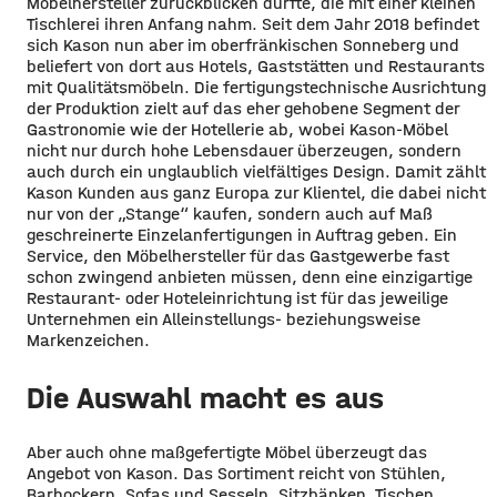
Möbelhersteller zurückblicken durfte, die mit einer kleinen
Tischlerei ihren Anfang nahm. Seit dem Jahr 2018 befindet
sich Kason nun aber im oberfränkischen Sonneberg und
beliefert von dort aus Hotels, Gaststätten und Restaurants
mit Qualitätsmöbeln. Die fertigungstechnische Ausrichtung
der Produktion zielt auf das eher gehobene Segment der
Gastronomie wie der Hotellerie ab, wobei Kason-Möbel
nicht nur durch hohe Lebensdauer überzeugen, sondern
auch durch ein unglaublich vielfältiges Design. Damit zählt
Kason Kunden aus ganz Europa zur Klientel, die dabei nicht
nur von der „Stange“ kaufen, sondern auch auf Maß
geschreinerte Einzelanfertigungen in Auftrag geben. Ein
Service, den Möbelhersteller für das Gastgewerbe fast
schon zwingend anbieten müssen, denn eine einzigartige
Restaurant- oder Hoteleinrichtung ist für das jeweilige
Unternehmen ein Alleinstellungs- beziehungsweise
Markenzeichen.
Die Auswahl macht es aus
Aber auch ohne maßgefertigte Möbel überzeugt das
Angebot von Kason. Das Sortiment reicht von Stühlen,
Barhockern, Sofas und Sesseln, Sitzbänken, Tischen,