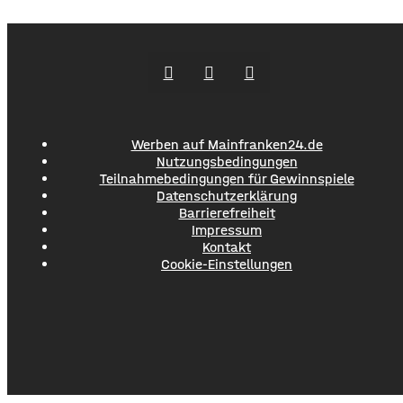
und können optisch auf das Wohnhaus abgestimmt
werden. Die Gestaltung des Bereichs rund um ein neu
gebautes Haus endet selten mit Bepflanzung
Werben auf Mainfranken24.de
Nutzungsbedingungen
Teilnahmebedingungen für Gewinnspiele
Datenschutzerklärung
Barrierefreiheit
Impressum
Kontakt
Cookie-Einstellungen