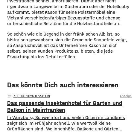
Investitionen schnell amortisieren. Damit aber nicht
irgendwann Langeweile im Gästeraum oder der Hotellobby
aufkommt, bietet Kason für seine Polstermöbel eine
Vielzahl verschiedenfarbiger Bezugsstoffe und ebenso
unterschiedliche Beiztöne für die Holzbestandteile an.
So schön wie die Gegend in der fränkischen Alb ist, so
historisch gewachsen sich die Gemeinde Sonnefeld zeigt,
so Anspruchsvoll ist das Unternehmen Kason an sich
selbst, seinen Kunden Produkte zu bieten, die jede
Erwartung bis ins Detail erfüllen.
Das könnte Dich auch interessieren
notes
30
. Juli 2026 07:58
Anzeige
Das passende Insektenhotel für Garten und
Balkon in Mainfranken
In Würzburg, Schweinfurt und vielen Orten im Landkreis
zeigt sich im Frühjahr schnell, wie wertvoll kleine
Grünflächen sind. Wo Innenhöfe, Balkone und Gärten