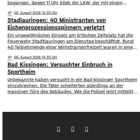
begangen. Gegen 11 Uhr blieb der LKW, der mit einem
Anhänger unterwegs war, an einem geparkten Auto
notes
05
. August 2026 14:30
hängen. Das Gespann schleifte das Auto mehrere Meter
Stadlauringen: 40 Ministranten von
mit und fuhr dann einfach davon. Der PKW wurde an der
Front massiv beschädigt, der
Eichenprozessionsspinnern verletzt
Ein ungewöhnlicher Einsatz am örtlichen Zeltplatz hat die
Feuerwehr Stadtlauringen am Dienstag beschäftigt. Rund
40 Teilnehmende einer Ministrantenfreizeit waren in einem
Kletterwald mit den Brennhaaren des
notes
05
. August 2026 14:30
Eichenprozessionsspinners in Kontakt gekommen. Da die
Bad Kissingen: Versuchter Einbruch in
Betroffenen auch mit den anderen Teilnehmern der Freizeit
Kontakt hatten mussten schließlich alle 94 Camper
Sportheim
untersucht werden. Die Haare der
Unbekannte haben versucht in ein Bad Kissinger Sportheim
Eichenprozessionsspinner können schwere
einzubrechen. Die Täter scheiterten allerdings an der
massiven Türe des Gebäudes. Wie die Polizei jetzt mitteilt,
ereignete sich die Tat in der Zeit zwischen Samstag und
Dienstag. Gestohlen wurde nichts, der Sachschaden liegt
bei mehreren hundert Euro. Die Polizei ermittelt und sucht
nach Zeugen des Einbruchsversuchs.