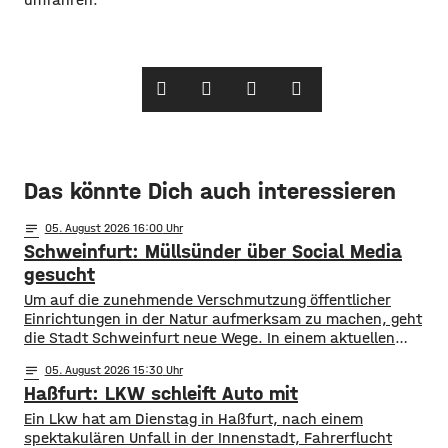
Das könnte Dich auch interessieren
notes
05
. August 2026 16:00
Schweinfurt: Müllsünder über Social Media
gesucht
Um auf die zunehmende Verschmutzung öffentlicher
Einrichtungen in der Natur aufmerksam zu machen, geht
die Stadt Schweinfurt neue Wege. In einem aktuellen
Social Media Post zeigt die Verwaltung mit zahlreichen
notes
05
. August 2026 15:30
Bildern die Verschmutzung am Haardthäußchen im
Haßfurt: LKW schleift Auto mit
Stadtwald und ruft die Verursacher zum Aufräumen auf.
Gleichzeitig werden Zeugen gesucht und darauf
Ein Lkw hat am Dienstag in Haßfurt, nach einem
hingewiesen, dass Bußgelder bis …
spektakulären Unfall in der Innenstadt, Fahrerflucht