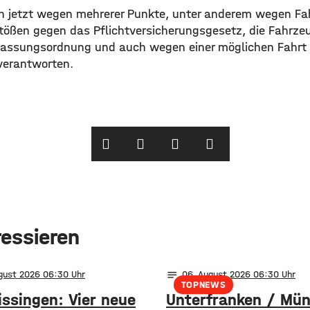
h jetzt wegen mehrerer Punkte, unter anderem wegen Fa
stößen gegen das Pflichtversicherungsgesetz, die Fahrze
lassungsordnung und auch wegen einer möglichen Fahrt 
verantworten.
ressieren
notes
ugust 2026 06:30
06
. August 2026 06:30
TOPNEWS
issingen: Vier neue
Unterfranken / Mü