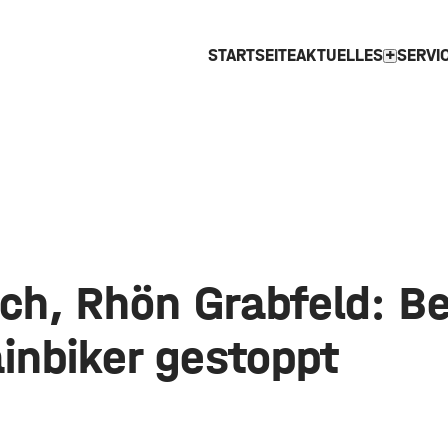
STARTSEITE
AKTUELLES
SERVI
expand_more
h, Rhön Grabfeld: Bek
inbiker gestoppt