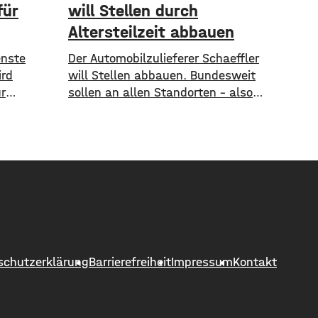
für
will Stellen durch
Altersteilzeit abbauen
enste
Der Automobilzulieferer Schaeffler
ird
will Stellen abbauen. Bundesweit
r
sollen an allen Standorten – also
rockener
auch in Schweinfurt – insgesamt
nde und
1.300 Arbeitsplätze gestrichen
en die
werden. Das soll über
ndtag
Altersteilzeitregelungen passieren.
Antrag
Beschäftigte der Jahrgänge 1971
te-Wasser-
und älter können Angebote zur
ie Grünen-
Altersteilzeit nutzen. Laut dem
stige und
Konzern ist das Interesse daran
m Petto.
groß. Hintergrund sind ein
schutzerklärung
Barrierefreiheit
Impressum
Kontakt
schwieriges Marktumfeld und
sinkende Umsätze im