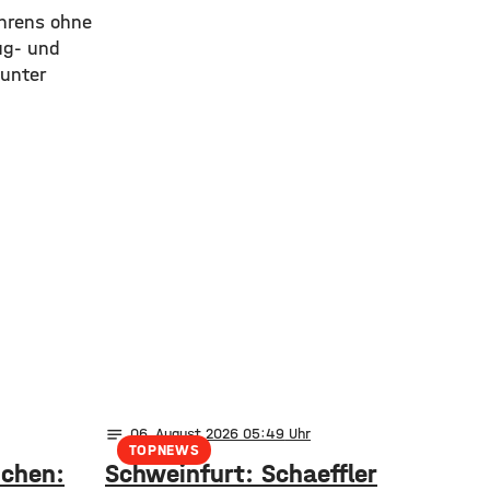
hrens ohne
ug- und
unter
notes
06
. August 2026 05:49
TOPNEWS
nchen:
Schweinfurt: Schaeffler