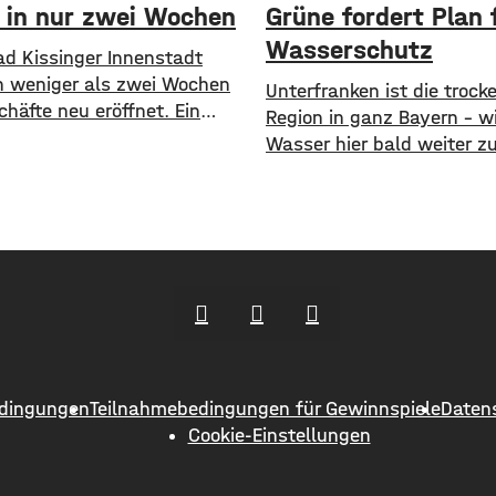
 in nur zwei Wochen
Grüne fordert Plan 
Wasserschutz
ad Kissinger Innenstadt
n weniger als zwei Wochen
​​Unterfranken ist die trock
chäfte neu eröffnet. Ein
Region in ganz Bayern – w
ne Kaffee- und Weinbar, eine
Wasser hier bald weiter zu
rie und ein Second-Hand
Mangelware? Angesichts t
r Caritas erweitern jetzt
Böden, niedriger Pegelstä
ebot im Stadtzentrum.
zunehmender Hitze schlag
ens Oberbürgermeister Dirk
Grünen im Bayerischen La
d der Wirtschaftsförderer
Alarm. ​Mit einem neuen 
dt Sebastian Bünner sehen
fordern sie einen 10-Punk
hr Engagement und den
Notfallplan für Bayern. ​D
n Kurs der
Fraktion hat dabei kurzfri
langfristige Maßnahmen i
dingungen
Teilnahmebedingungen für Gewinnspiele
Daten
So sollen unter anderem
Cookie-Einstellungen