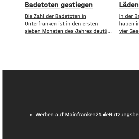
Badetoten gestiegen
Läden
Die Zahl der Badetoten in
In der B
Unterfranken ist in den ersten
haben i
sieben Monaten des Jahres deutlich
vier Ges
gestiegen. Von Januar bis Ende Juli
Café, ei
sind in den Gewässern der Region
Parfüme
sieben Menschen ums Leben
Laden de
gekommen. Im Vorjahreszeitraum
das Ang
waren es drei. Diese Zahlen teilte
Kissing
die DLRG mit. Auch bayernweit ist
Vogel un
die Zahl der Badetoten gestiegen.
der Sta
Während im Freistaat die
damit i
aktuelle
Werben auf Mainfranken24.de
Nutzungsbe