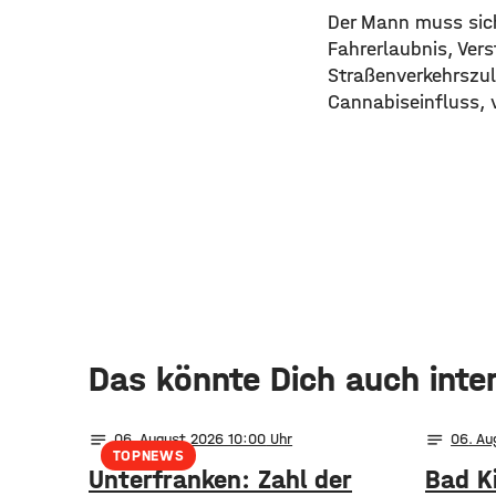
Der Mann muss sic
Fahrerlaubnis, Ver
Straßenverkehrszu
Cannabiseinfluss, 
Das könnte Dich auch inte
notes
notes
06
. August 2026 10:00
06
. A
TOPNEWS
Unterfranken: Zahl der
Bad K