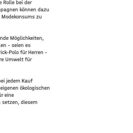
 Rolle bei der
ampagnen können dazu
en Modekonsums zu
ende Möglichkeiten,
en – seien es
ick-Polo für Herren –
ere Umwelt für
bei jedem Kauf
 eigenen ökologischen
r eine
 setzen, diesem