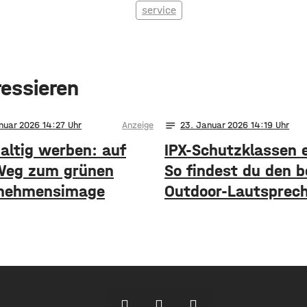
service
ressieren
notes
nuar 2026 14:27
Anzeige
23
. Januar 2026 14:19
altig werben: auf
IPX-Schutzklassen e
eg zum grünen
So findest du den 
nehmensimage
Outdoor-Lautsprec