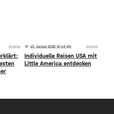
notes
Anzeige
23
. Januar 2026 10:43
Anzeige
rklärt:
Individuelle Reisen USA mit
besten
Little America entdecken
her