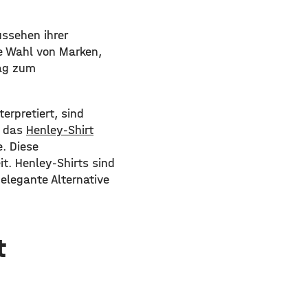
ussehen ihrer
ie Wahl von Marken,
rag zum
erpretiert, sind
h das
Henley-Shirt
. Diese
t. Henley-Shirts sind
 elegante Alternative
t