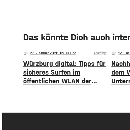
Das könnte Dich auch inte
notes
notes
27
. Januar 2026 12:00
Anzeige
23
. Ja
Würzburg digital: Tipps für
Nachh
sicheres Surfen im
dem W
öffentlichen WLAN der
Unter
Stadt