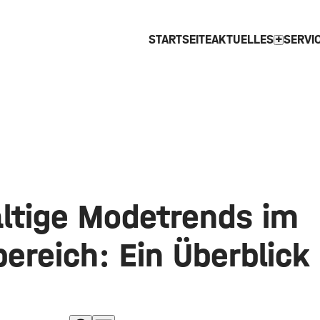
STARTSEITE
AKTUELLES
SERVI
expand_more
ltige Modetrends im
ereich: Ein Überblick