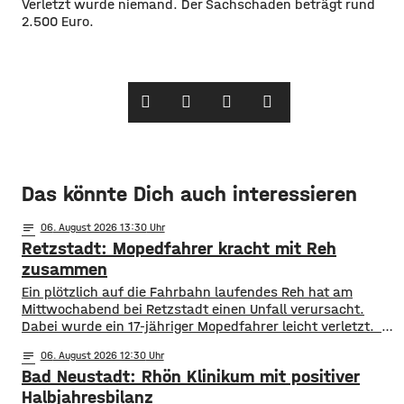
Verletzt wurde niemand. Der Sachschaden beträgt rund
2.500 Euro.
Das könnte Dich auch interessieren
notes
06
. August 2026 13:30
Retzstadt: Mopedfahrer kracht mit Reh
zusammen
​​Ein plötzlich auf die Fahrbahn laufendes Reh hat am
Mittwochabend bei Retzstadt einen Unfall verursacht.
Dabei wurde ein 17-jähriger Mopedfahrer leicht verletzt. ​
Laut Polizei war der Jugendliche gegen 21 Uhr mit
notes
06
. August 2026 12:30
seinem Moped zwischen Retzstadt und Güntersleben
Bad Neustadt: Rhön Klinikum mit positiver
unterwegs. Etwa 800 Meter nach dem Ortsausgang von
Retzstadt trat plötzlich das Reh auf die Fahrbahn. ​Der 17-
Halbjahresbilanz