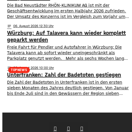
Jährige erfasste das Tier und stürzte. Er kam mit leichten
Die Bad Neustädter RHÖN-KLINIKUM AG ist mit der
Verletzungen
Geschäftsentwicklung im ersten Halbjahr 2026 zufrieden.
Der Umsatz des Konzerns ist im Vergleich zum Vorjahr um
rund 30 Millionen Euro auf knapp 864 Millionen gestiegen.
notes
06
. August 2026 12:30
Von Januar bis Juni wurden fast 514.000 Patientinnen und
Würzburg: Auf Talavera kann wieder komplett
Patienten ambulant und stationär behandelt, 9 % mehr als
im Vorjahr. Für das
geparkt werden
​​Freie Fahrt für Pendler und Autofahrer in Würzburg: Die
Talavera kann ab sofort wieder uneingeschränkt als
Parkplatz genutzt werden. ​Mehr als sechs Wochen lang
stand die Fläche nicht wie gewohnt zur Verfügung. Erst
notes
06
. August 2026 10:00
wurde auf der Talavera das Kiliani gefeiert, anschließend
TOPNEWS
Unterfranken: Zahl der Badetoten gestiegen
war ein Circus zu Gast. ​Mittlerweile sind sowohl das
Fest- als auch das Circuszelt wieder abgebaut und
Die Zahl der Badetoten in Unterfranken ist in den ersten
verschwunden. …
sieben Monaten des Jahres deutlich gestiegen. Von Januar
bis Ende Juli sind in den Gewässern der Region sieben
Menschen ums Leben gekommen. Im Vorjahreszeitraum
waren es drei. Diese Zahlen teilte die DLRG mit. Auch
bayernweit ist die Zahl der Badetoten gestiegen. Während
im Freistaat die