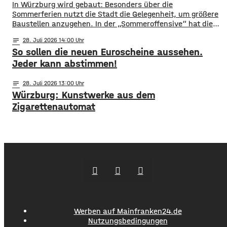
​​In Würzburg wird gebaut: Besonders über die
Sommerferien nutzt die Stadt die Gelegenheit, um größere
Baustellen anzugehen. In der „Sommeroffensive“ hat die
Stadt in der Woche vor Beginn der Ferien unter
notes
28
. Juli 2026 14:00
anderem die Sperrung der B27-Brücke bekanntgegeben.
So sollen die neuen Euroscheine aussehen.
Eine Übersicht über alle aktuellen Baustellen findet ihr
hier. ​Sperrung B27-Brücke ​Eine der größten
Jeder kann abstimmen!
Einschränkungen wird für Autofahrer die Sperrung der B27-
Brücke über
notes
28
. Juli 2026 13:00
Würzburg: Kunstwerke aus dem
Zigarettenautomat
Werben auf Mainfranken24.de
Nutzungsbedingungen