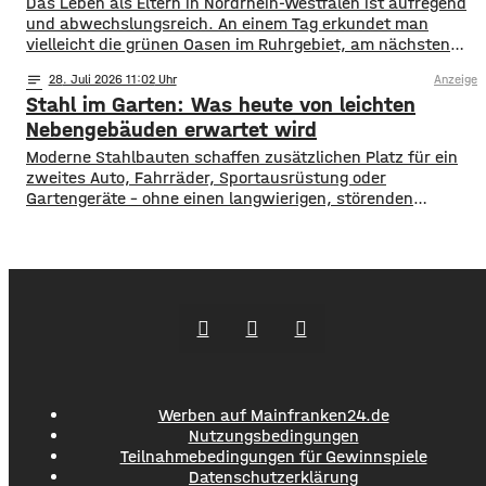
Das Leben als Eltern in Nordrhein-Westfalen ist aufregend
und abwechslungsreich. An einem Tag erkundet man
vielleicht die grünen Oasen im Ruhrgebiet, am nächsten
schlendert man durch die Einkaufsstraßen von Köln oder
notes
28
. Juli 2026 11:02
Anzeige
Düsseldorf. Spontaneität ist gefragt, aber gute
Stahl im Garten: Was heute von leichten
Vorbereitung ist alles. Wer mit Kindern unterwegs ist,
weiß, dass man für alle Eventualitäten gewappnet sein
Nebengebäuden erwartet wird
muss –
Moderne Stahlbauten schaffen zusätzlichen Platz für ein
zweites Auto, Fahrräder, Sportausrüstung oder
Gartengeräte – ohne einen langwierigen, störenden
Bauprozess. Sie werden als fertige Elemente geliefert,
lassen sich an die Bedingungen des Grundstücks anpassen
und können optisch auf das Wohnhaus abgestimmt
werden. Die Gestaltung des Bereichs rund um ein neu
gebautes Haus endet selten mit Bepflanzung
Werben auf Mainfranken24.de
Nutzungsbedingungen
Teilnahmebedingungen für Gewinnspiele
Datenschutzerklärung