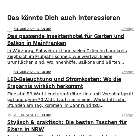
Das könnte Dich auch interessieren
notes
30
. Juli 2026 07:58
Anzeige
Das passende Insektenhotel für Garten und
Balkon in Mainfranken
In Würzburg, Schweinfurt und vielen Orten im Landkreis
zeigt sich im Frühjahr schnell, wie wertvoll kleine
Grünflächen sind. Wo Innenhöfe, Balkone und Gärten
blühen, finden Bestäuber Nahrung. Gleichzeitig stehen
notes
30
. Juli 2026 07:54
Anzeige
viele Insektenarten unter Druck: Versiegelte Flächen, sehr
LED-Beleuchtung und Stromkosten: Wo die
aufgeräumte Beete und weniger heimische Blühpflanzen
nehmen ihnen Nistplätze und Rückzugsräume. Ein
Ersparnis wirklich herkommt
Insektenhotel in Mainfranken ist keine Wunderlösung, kann
Eine alte 58-Watt-Leuchtstoffröhre zieht mit Vorschaltgerät
gut und gerne 70 Watt. Läuft sie in einer Werkstatt zehn
Stunden am Tag, kommen im Jahr rund 180
Kilowattstunden zusammen. Pro Leuchte. Bei vierzig
notes
29
. Juli 2026 08:00
Anzeige
Leuchten sind das über 7.000 Kilowattstunden – nur fürs
Stylisch & praktisch: Die besten Taschen für
Licht. Die Rechnung ist einfacher als ihr Ruf Man braucht
dafür keine Software. Leistung in
Eltern in NRW