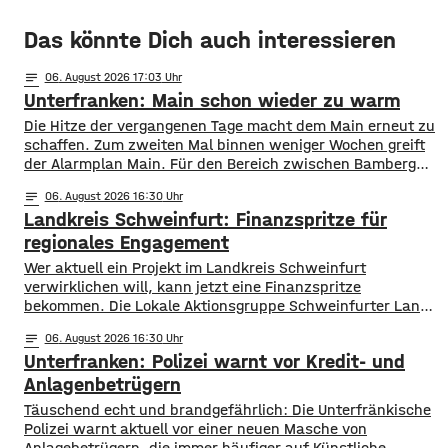
Das könnte Dich auch interessieren
notes
06
. August 2026 17:03
Unterfranken: Main schon wieder zu warm
Die Hitze der vergangenen Tage macht dem Main erneut zu
schaffen. Zum zweiten Mal binnen weniger Wochen greift
der Alarmplan Main. Für den Bereich zwischen Bamberg
und Würzburg gilt eine Vorwarnung, ab Würzburg
notes
06
. August 2026 16:30
mainabwärts die zweite von drei Warnstufen. Zwar gibt es
Landkreis Schweinfurt: Finanzspritze für
aktuell mit dem Sauerstoffgehalt im Wasser noch keine
Probleme, allerdings ist die Wassertemperatur
regionales Engagement
Wer aktuell ein Projekt im Landkreis Schweinfurt
verwirklichen will, kann jetzt eine Finanzspritze
bekommen. Die Lokale Aktionsgruppe Schweinfurter Land
unterstützt Kleinprojekte mit bis zu 3.000 Euro Fördergeld.
notes
06
. August 2026 16:30
Bewerben können sich Bürger, Vereine und Organisationen.
Unterfranken: Polizei warnt vor Kredit- und
Die Projekte sollen den Entwicklungszielen des Landkreises
dienen und das Bürgerengagement des Schweinfurter
Anlagenbetrügern
Lands stärken. Die Entwicklungsziele sind:
​​Täuschend echt und brandgefährlich: Die Unterfränkische
Daseinsvorsorge, sozialer Zusammenhalt,
Polizei warnt aktuell vor einer neuen Masche von
Anlagebetrügern, die immer häufiger auf Künstliche