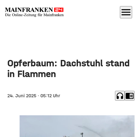
menu
Opferbaum: Dachstuhl stand
in Flammen
headphones
chrome_reader_mode
24. Juni 2025
· 05:12 Uhr