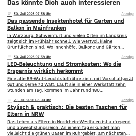
Das könnte Dich auch interessieren
notes
30
. Juli 2026 07:58
Anzeige
Das passende Insektenhotel für Garten und
Balkon in Mainfranken
In Würzburg, Schweinfurt und vielen Orten im Landkreis
zeigt sich im Frühjahr schnell, wie wertvoll kleine
Grünflächen sind. Wo Innenhöfe, Balkone und Gärten
blühen, finden Bestäuber Nahrung. Gleichzeitig stehen
notes
30
. Juli 2026 07:54
Anzeige
viele Insektenarten unter Druck: Versiegelte Flächen, sehr
LED-Beleuchtung und Stromkosten: Wo die
aufgeräumte Beete und weniger heimische Blühpflanzen
nehmen ihnen Nistplätze und Rückzugsräume. Ein
Ersparnis wirklich herkommt
Insektenhotel in Mainfranken ist keine Wunderlösung, kann
Eine alte 58-Watt-Leuchtstoffröhre zieht mit Vorschaltgerät
gut und gerne 70 Watt. Läuft sie in einer Werkstatt zehn
Stunden am Tag, kommen im Jahr rund 180
Kilowattstunden zusammen. Pro Leuchte. Bei vierzig
notes
29
. Juli 2026 08:00
Anzeige
Leuchten sind das über 7.000 Kilowattstunden – nur fürs
Stylisch & praktisch: Die besten Taschen für
Licht. Die Rechnung ist einfacher als ihr Ruf Man braucht
dafür keine Software. Leistung in
Eltern in NRW
Das Leben als Eltern in Nordrhein-Westfalen ist aufregend
und abwechslungsreich. An einem Tag erkundet man
vielleicht die grünen Oasen im Ruhrgebiet, am nächsten