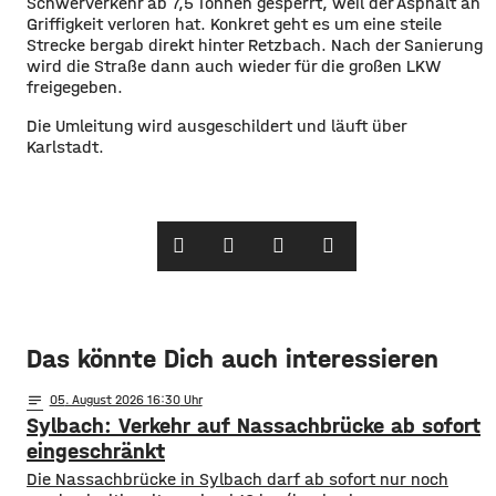
Schwerverkehr ab 7,5 Tonnen gesperrt, weil der Asphalt an
Griffigkeit verloren hat. Konkret geht es um eine steile
Strecke bergab direkt hinter Retzbach. Nach der Sanierung
wird die Straße dann auch wieder für die großen LKW
freigegeben.
Die Umleitung wird ausgeschildert und läuft über
Karlstadt.
Das könnte Dich auch interessieren
notes
05
. August 2026 16:30
Sylbach: Verkehr auf Nassachbrücke ab sofort
eingeschränkt
Die Nassachbrücke in Sylbach darf ab sofort nur noch