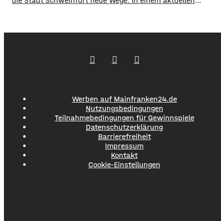
die Stadt Schweinfurt neue Wege. In einem aktuellen
Social Media Post zeigt die Verwaltung mit zahlreichen
Bildern die Verschmutzung am Haardthäußchen im
Stadtwald und ruft die Verursacher zum Aufräumen auf.
Gleichzeitig werden Zeugen gesucht und darauf
hingewiesen, dass Bußgelder bis …
Werben auf Mainfranken24.de
Nutzungsbedingungen
Teilnahmebedingungen für Gewinnspiele
Datenschutzerklärung
Barrierefreiheit
Impressum
Kontakt
Cookie-Einstellungen