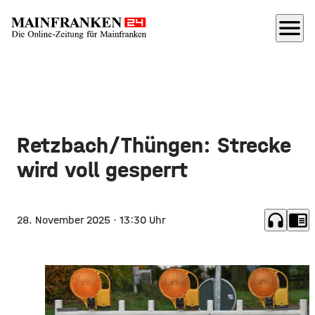
menu
Retzbach/Thüngen: Strecke
wird voll gesperrt
headphones
chrome_reader_mode
28. November 2025
· 13:30 Uhr