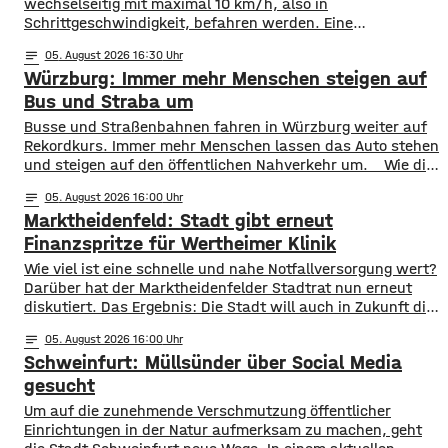
wechselseitig mit maximal 10 km/h, also in
Schrittgeschwindigkeit, befahren werden. Eine
entsprechende Anordnung hat das Hassfurter
notes
05
. August 2026 16:30
Landratsamt am Mittwochnachmittag veröffentlicht.
Würzburg: Immer mehr Menschen steigen auf
Hintergrund ist das der Schwerlastverkehr aufgrund der
kurzfristigen Sperrung der Nassachbrücke in Haßfurt
Bus und Straba um
deutlich zugenommen hat. Durch die Begrenzung der
​​Busse und Straßenbahnen fahren in Würzburg weiter auf
Höchstgeschwindigkeit soll das über 50 Jahre
Rekordkurs. Immer mehr Menschen lassen das Auto stehen
und steigen auf den öffentlichen Nahverkehr um. ​Wie die
WVV jetzt mitgeteilt hat, wurden im ersten Halbjahr 2026
notes
05
. August 2026 16:00
so viele Fahrgäste transportiert wie nie zuvor. Insgesamt
Marktheidenfeld: Stadt gibt erneut
waren knapp 18 Millionen Menschen im öffentlichen
Nahverkehr unterwegs. ​Besonders deutlich zeigt sich
Finanzspritze für Wertheimer Klinik
​​Wie viel ist eine schnelle und nahe Notfallversorgung wert?
Darüber hat der Marktheidenfelder Stadtrat nun erneut
diskutiert. Das Ergebnis: Die Stadt will auch in Zukunft die
Notaufnahme im benachbarten Bürgerspital in Wertheim
notes
05
. August 2026 16:00
finanziell unterstützen. ​Über 31.000 Euro fließen in
Schweinfurt: Müllsünder über Social Media
diesem Jahr an den entsprechenden Förderverein des
Krankenhauses. Denn: Allein im letzten Jahr haben sich
gesucht
120 Menschen aus Marktheidenfeld
Um auf die zunehmende Verschmutzung öffentlicher
Einrichtungen in der Natur aufmerksam zu machen, geht