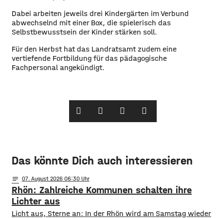
Dabei arbeiten jeweils drei Kindergärten im Verbund
abwechselnd mit einer Box, die spielerisch das
Selbstbewusstsein der Kinder stärken soll.
Für den Herbst hat das Landratsamt zudem eine
vertiefende Fortbildung für das pädagogische
Fachpersonal angekündigt.
Das könnte Dich auch interessieren
notes
07
. August 2026 06:30
Rhön: Zahlreiche Kommunen schalten ihre
Lichter aus
Licht aus, Sterne an: In der Rhön wird am Samstag wieder