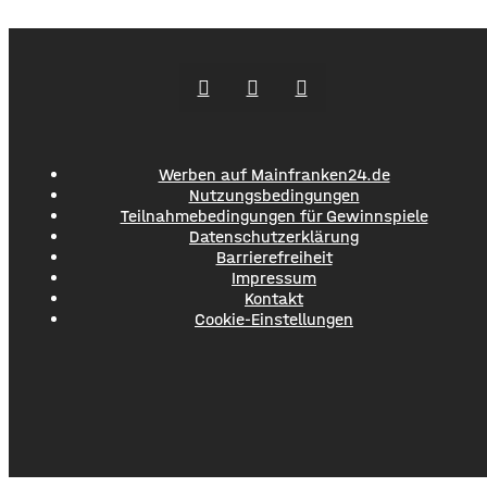
informiert auch über Vereine, Straßensperrungen oder
aktuell zum Beispiel den Marktplatzumbau. Auf der
Plattform Heimat-Info sind
Werben auf Mainfranken24.de
Nutzungsbedingungen
Teilnahmebedingungen für Gewinnspiele
Datenschutzerklärung
Barrierefreiheit
Impressum
Kontakt
Cookie-Einstellungen