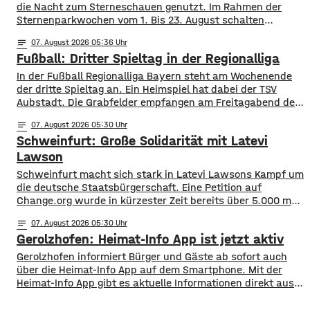
die Nacht zum Sterneschauen genutzt. Im Rahmen der
Sternenparkwochen vom 1. Bis 23. August schalten
insgesamt 16 Kommunen aus den Landkreisen Rhön
notes
07
. August 2026 05:36
Grabfeld und Bad Kissingen ihre öffentliche Beleuchtung
Fußball: Dritter Spieltag in der Regionalliga
teilweise oder komplett ab. Mit dabei sind unter anderem
Bad Neustadt, Hammelburg, Fladungen, Oberelsbach und
In der Fußball Regionalliga Bayern steht am Wochenende
Wildflecken. Ziel ist
der dritte Spieltag an. Ein Heimspiel hat dabei der TSV
Aubstadt. Die Grabfelder empfangen am Freitagabend den
SV Wacker Burghausen. Während die Gäste mit zwei
notes
07
. August 2026 05:30
Siegen aus zwei Spielen aktuell an der Tabellenspitze
Schweinfurt: Große Solidarität mit Latevi
stehen, hat Aubstadt erst ein Ligaspiel absolviert, dieses
aber gegen Schweinfurt gewonnen. Anpfiff ist
Lawson
Schweinfurt macht sich stark in Latevi Lawsons Kampf um
die deutsche Staatsbürgerschaft. Eine Petition auf
Change.org wurde in kürzester Zeit bereits über 5.000 mal
unterzeichnet. Latevi Lawson stammt aus Togo, lebt aber
notes
07
. August 2026 05:30
seit vielen Jahren in Schweinfurt. Seit über acht Jahren
Gerolzhofen: Heimat-Info App ist jetzt aktiv
betreibt er ein Restaurant, bietet Kochkurse an und
organisiert Caterings. Dennoch droht ihm gemeinsam
Gerolzhofen informiert Bürger und Gäste ab sofort auch
über die Heimat-Info App auf dem Smartphone. Mit der
Heimat-Info App gibt es aktuelle Informationen direkt aus
dem Rathaus, Nachrichten aus den Bereichen Sport, Kunst
und Kultur und einen Veranstaltungskalender. Sie