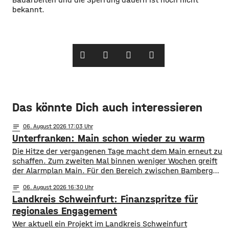
bekannt.
Das könnte Dich auch interessieren
notes
06
. August 2026 17:03
Unterfranken: Main schon wieder zu warm
Die Hitze der vergangenen Tage macht dem Main erneut zu
schaffen. Zum zweiten Mal binnen weniger Wochen greift
der Alarmplan Main. Für den Bereich zwischen Bamberg
und Würzburg gilt eine Vorwarnung, ab Würzburg
notes
06
. August 2026 16:30
mainabwärts die zweite von drei Warnstufen. Zwar gibt es
Landkreis Schweinfurt: Finanzspritze für
aktuell mit dem Sauerstoffgehalt im Wasser noch keine
Probleme, allerdings ist die Wassertemperatur
regionales Engagement
Wer aktuell ein Projekt im Landkreis Schweinfurt