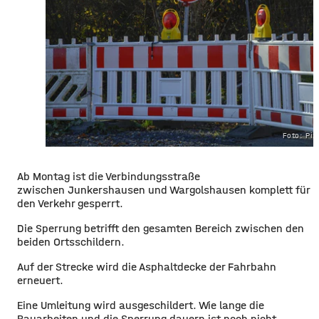
Foto: Pi
Ab Montag ist die Verbindungsstraße
zwischen
Junkershausen
und
Wargolshausen
komplett für
den Verkehr gesperrt.
Die Sperrung betrifft den gesamten Bereich zwischen den
beiden Ortsschildern.
Auf der Strecke wird die Asphaltdecke der Fahrbahn
erneuert.
Eine Umleitung wird ausgeschildert. Wie lange die
Bauarbeiten und die Sperrung dauern ist noch nicht