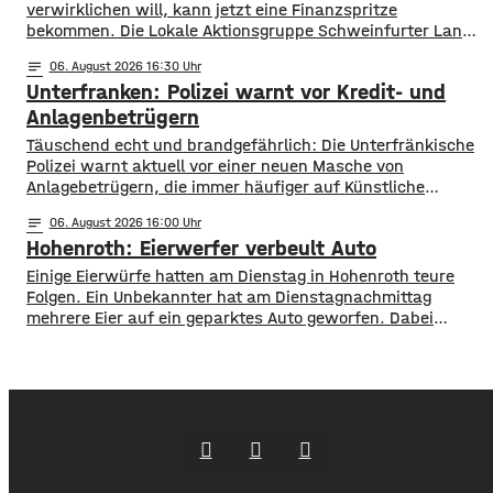
verwirklichen will, kann jetzt eine Finanzspritze
bekommen. Die Lokale Aktionsgruppe Schweinfurter Land
unterstützt Kleinprojekte mit bis zu 3.000 Euro Fördergeld.
notes
06
. August 2026 16:30
Bewerben können sich Bürger, Vereine und Organisationen.
Unterfranken: Polizei warnt vor Kredit- und
Die Projekte sollen den Entwicklungszielen des Landkreises
dienen und das Bürgerengagement des Schweinfurter
Anlagenbetrügern
Lands stärken. Die Entwicklungsziele sind:
​​Täuschend echt und brandgefährlich: Die Unterfränkische
Daseinsvorsorge, sozialer Zusammenhalt,
Polizei warnt aktuell vor einer neuen Masche von
Anlagebetrügern, die immer häufiger auf Künstliche
Intelligenz setzen. ​Demnach werden auch immer wieder
notes
06
. August 2026 16:00
Menschen aus der Region um ihr Erspartes gebracht. ​Laut
Hohenroth: Eierwerfer verbeult Auto
Polizei erstellen die Täter mithilfe von KI täuschen echte
Werbevideos oder fälschen Empfehlungen von prominenten
Einige Eierwürfe hatten am Dienstag in Hohenroth teure
Persönlichkeiten. Ihr Ziel: echte
Folgen. Ein Unbekannter hat am Dienstagnachmittag
mehrere Eier auf ein geparktes Auto geworfen. Dabei
verbeulte er das Blech des Wagens derart, dass
Sachschaden von mehreren hundert Euro entstand. Die
Polizei Bad Neustadt sucht jetzt nach möglichen Zeugen
der Wurfaktion. Ob bei der Tat Eier zu Bruch gingen