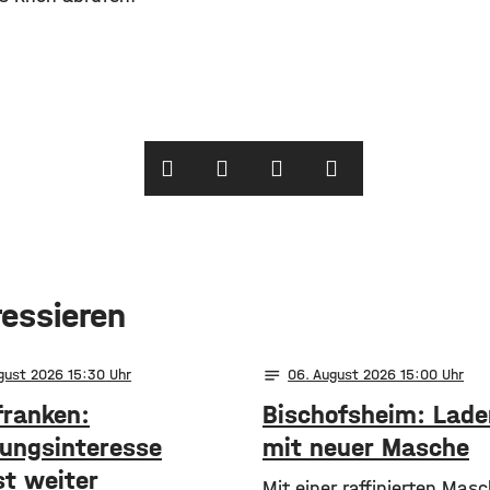
ressieren
notes
ugust 2026 15:30
06
. August 2026 15:00
franken:
Bischofsheim: Lade
ungsinteresse
mit neuer Masche
t weiter
Mit einer raffinierten Mas