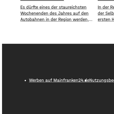
Es dürfte eines der staureichsten
In der R
Wochenenden des Jahres auf den
der Selb
Autobahnen in der Region werden,
ersten 
davor warnt der ADAC in seiner
Gewerbe
Stauprognose. Aktuell sind alle
abgemel
Bundesländer in den Sommerferien,
Plus von
sie enden allerdings in Hessen,
hohe Zu
Rheinland-Pfalz und dem Saarland.
Würzbur
Auch in den skandinavischen
sowie d
Ländern beginnt die Schule
Kissing
langsam wieder. Daher dürfte es auf
dem akt
A 3 und
viele G
Werben auf Mainfranken24.de
Nutzungsbe
dem Wu