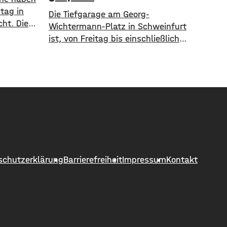
tag in
Die Tiefgarage am Georg-
ht. Die
Wichtermann-Platz in Schweinfurt
Männer
ist, von Freitag bis einschließlich
t über
Sonntag, vollständig gesperrt. Laut
ittel und
Stadt muss die Garage umfangreich
gereinigt werden. Die Tiefgarage
hre Beute
steht während der Sperrung weder
uss unter
für Ein- noch Ausfahrten zur
nrolle.
Verfügung. Alternative
hne die
Parkmöglichkeiten bieten unter
.000
anderem, die Tiefgarage Graben
oder die Parkgarage Kunsthalle.
schutzerklärung
Barrierefreiheit
Impressum
Kontakt