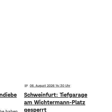
notes
06
. August 2026 14:30
ndiebe
Schweinfurt: Tiefgarage
am Wichtermann-Platz
gesperrt
che haben