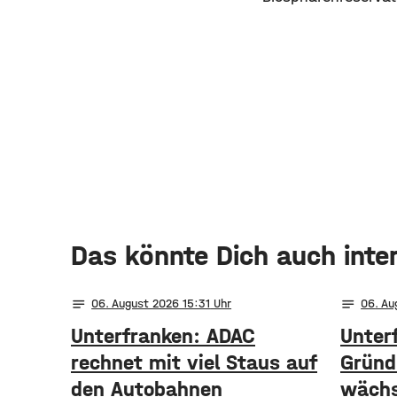
Das könnte Dich auch inte
notes
notes
06
. August 2026 15:31
06
. A
Unterfranken: ADAC
Unter
rechnet mit viel Staus auf
Gründ
den Autobahnen
wächs