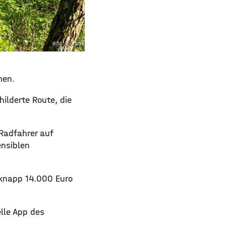
Bild: pixabay.com
men.
ilderte Route, die
 Radfahrer auf
ensiblen
 knapp 14.000 Euro
elle App des