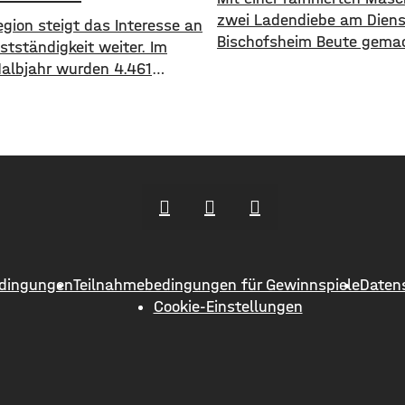
zwei Ladendiebe am Diens
egion steigt das Interesse an
Bischofsheim Beute gemac
stständigkeit weiter. Im
beiden etwa 35-jährigen 
Halbjahr wurden 4.461
haben in einem Supermark
 angemeldet und 3.290
eine Stunde lang Lebensm
det. Damit ergibt sich ein
Drogerieartikel in einen
 1.171 Betrieben. Besonders
Einkaufswagen geladen. I
wächse verzeichneten
versteckten sie im Anschl
g, der Landkreis Würzburg
mehreren Packungen Küche
ie Regionen Haßberge, Bad
Sie verließen den Laden o
en und Schweinfurt. Nach
Waren im Wert von rund 1
uellen IHK-Report entstehen
ründungen allerdings aus
dingungen
Teilnahmebedingungen für Gewinnspiele
Daten
nsch
Cookie-Einstellungen