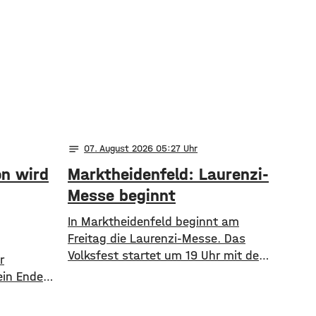
notes
07
. August 2026 05:27
on wird
Marktheidenfeld: Laurenzi-
Messe beginnt
In Marktheidenfeld beginnt am
Freitag die Laurenzi-Messe. Das
Volksfest startet um 19 Uhr mit dem
r
traditionellen Bieranstich durch
ein Ende
Bürgermeister Thomas Stamm im
Die
Festzelt auf der Martinswiese.
r hoch,