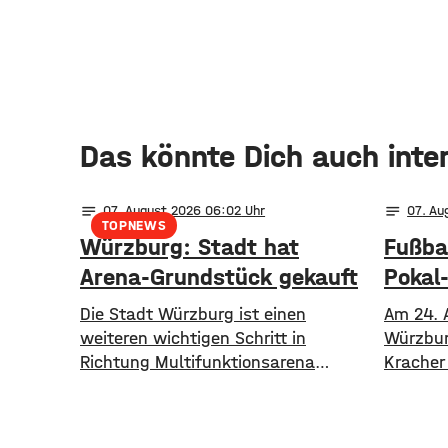
Das könnte Dich auch inte
notes
notes
07
. August 2026 06:02
07
. A
TOPNEWS
Würzburg: Stadt hat
Fußbal
Arena-Grundstück gekauft
Pokal
Die Stadt Würzburg ist einen
Am 24. 
weiteren wichtigen Schritt in
Würzbur
Richtung Multifunktionsarena
Kracher
gegangen. Sie hat nun das
FC Köln
Grundstück für den Bau zwischen
der frei
dem Hotelturm und den Bahngleisen
Bereits 