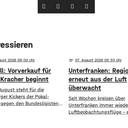
ressieren
notes
ugust 2026 06:00
07
. August 2026 05:30
l: Vorverkauf für
Unterfranken: Regi
-Kracher beginnt
erneut aus der Luft
überwacht
August steht für die
ger Kickers der Pokal-
​​Seit Wochen kreisen über
 gegen den Bundesligisten 1.
Unterfranken immer wiede
 an. Am Freitag beginnt nun
Luftbeobachtungsflüge – 
e Vorverkauf für die Partie.
ist vorerst nicht in Sicht. 
seit Montag läuft der
Waldbrandgefahr ist weite