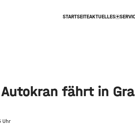
STARTSEITE
AKTUELLES
SERVI
expand_more
 Autokran fährt in Gr
5 Uhr