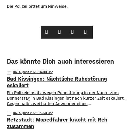
Die Polizei bittet um Hinweise.
Das könnte Dich auch interessieren
notes
06
. August 2026 14:00
Bad Kissingen: Nächtliche Ruhestörung
eskaliert
Ein Polizeieinsatz wegen Ruhestörung in der Nacht zum
Donnerstag in Bad Kissingen ist nach kurzer Zeit eskaliert.
Gegen halb zwei hatten Anwohner eines
Mehrfamilienhauses die Polizei gerufen, da aus einer
notes
06
. August 2026 13:30
Wohnung laute Stimmen zu hören waren. N achdem die
Retzstadt: Mopedfahrer kracht mit Reh
Beamten vergeblich versucht hatten mit den Ruhestörern
in Kontakt zu treten, nahmen sie eine Anzeige auf.
zusammen