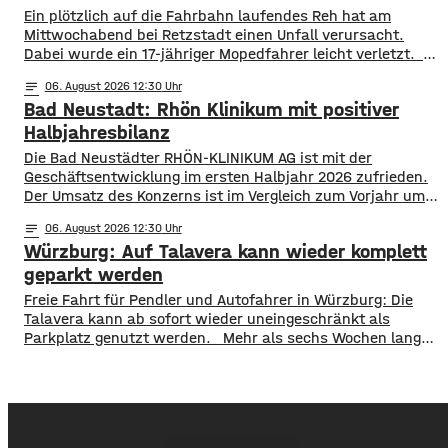
​​Ein plötzlich auf die Fahrbahn laufendes Reh hat am
Mittwochabend bei Retzstadt einen Unfall verursacht.
Dabei wurde ein 17-jähriger Mopedfahrer leicht verletzt. ​
Laut Polizei war der Jugendliche gegen 21 Uhr mit
notes
06
. August 2026 12:30
seinem Moped zwischen Retzstadt und Güntersleben
Bad Neustadt: Rhön Klinikum mit positiver
unterwegs. Etwa 800 Meter nach dem Ortsausgang von
Retzstadt trat plötzlich das Reh auf die Fahrbahn. ​Der 17-
Halbjahresbilanz
Jährige erfasste das Tier und stürzte. Er kam mit leichten
Die Bad Neustädter RHÖN-KLINIKUM AG ist mit der
Verletzungen
Geschäftsentwicklung im ersten Halbjahr 2026 zufrieden.
Der Umsatz des Konzerns ist im Vergleich zum Vorjahr um
rund 30 Millionen Euro auf knapp 864 Millionen gestiegen.
notes
06
. August 2026 12:30
Von Januar bis Juni wurden fast 514.000 Patientinnen und
Würzburg: Auf Talavera kann wieder komplett
Patienten ambulant und stationär behandelt, 9 % mehr als
im Vorjahr. Für das
geparkt werden
​​Freie Fahrt für Pendler und Autofahrer in Würzburg: Die
Talavera kann ab sofort wieder uneingeschränkt als
Parkplatz genutzt werden. ​Mehr als sechs Wochen lang
stand die Fläche nicht wie gewohnt zur Verfügung. Erst
wurde auf der Talavera das Kiliani gefeiert, anschließend
war ein Circus zu Gast. ​Mittlerweile sind sowohl das
Fest- als auch das Circuszelt wieder abgebaut und
verschwunden. …