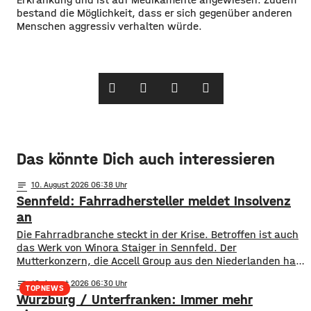
bestand die Möglichkeit, dass er sich gegenüber anderen
Menschen aggressiv verhalten würde.
Das könnte Dich auch interessieren
notes
10
. August 2026 06:38
Sennfeld: Fahrradhersteller meldet Insolvenz
an
Die Fahrradbranche steckt in der Krise. Betroffen ist auch
das Werk von Winora Staiger in Sennfeld. Der
Mutterkonzern, die Accell Group aus den Niederlanden hat
Insolvenz für die beiden Hersteller Winora Staiger Sennfeld
notes
10
. August 2026 06:30
und Ghost-Bikes in Waldsassen in der Oberpfalz
TOPNEWS
Würzburg / Unterfranken: Immer mehr
beantragt. Das Insolvenzverfahren soll in