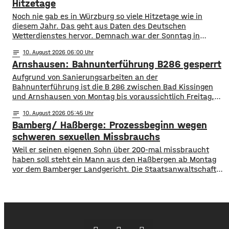
Eigenverantwortung durchgeführt werden. Damit sind
Hitzetage
nicht nur bekannte Fahrradmarken in
Noch nie gab es in Würzburg so viele Hitzetage wie in
diesem Jahr. Das geht aus Daten des Deutschen
Wetterdienstes hervor. Demnach war der Sonntag in
Würzburg in diesem Jahr bereits der 38. Tag mit Werten
notes
10
. August 2026 06:00
von über 30 Grad. Damit ist der bisherige Rekord von 36
Arnshausen: Bahnunterführung B286 gesperrt
Hitzetagen aus dem Jahr 2018 bereits deutlich übertroffen.
Aufgrund von Sanierungsarbeiten an der
Bahnunterführung ist die B 286 zwischen Bad Kissingen
und Arnshausen von Montag bis voraussichtlich Freitag,
jeweils von 21 Uhr abends bis 5 Uhr morgens gesperrt. Eine
notes
10
. August 2026 05:45
Umleitung ist ausgeschildert. Deshalb wird das LKW-
Bamberg/ Haßberge: Prozessbeginn wegen
Durchfahrtsverbot ab 7,5 t in der Kissinger Straße für die
Dauer der Bauarbeiten aufgehoben. 10Tagsüber sind
schweren sexuellen Missbrauchs
sowohl die
Weil er seinen eigenen Sohn über 200-mal missbraucht
haben soll steht ein Mann aus den Haßbergen ab Montag
vor dem Bamberger Landgericht. Die Staatsanwaltschaft
legt dem 41-jährigen schweren sexuellen Missbrauch und
sexuellen Missbrauch eines Kindes zur Last. Die Taten
sollen sich in den Jahren 2012-2024 in den Haßbergen
ereignet haben. Der Sohn war damals zwischen