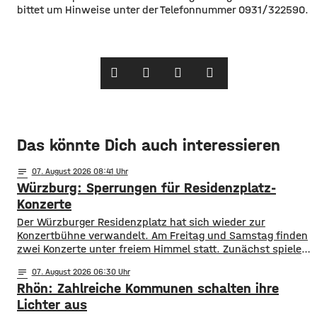
bittet um Hinweise unter der Telefonnummer 0931/322590.
Das könnte Dich auch interessieren
notes
07
. August 2026 08:41
Würzburg: Sperrungen für Residenzplatz-
Konzerte
Der Würzburger Residenzplatz hat sich wieder zur
Konzertbühne verwandelt. Am Freitag und Samstag finden
zwei Konzerte unter freiem Himmel statt. Zunächst spielen
am Freitagabend Roy Bianco und die Abbrunzati Boys. Am
notes
07
. August 2026 06:30
Samstag ist dann das Konzert des Duos Fast Boy. Das
Rhön: Zahlreiche Kommunen schalten ihre
Konzert von Roy Bianco und den Abbrunzati Boys ist
ausverkauft, rund 16.000 Menschen werden
Lichter aus