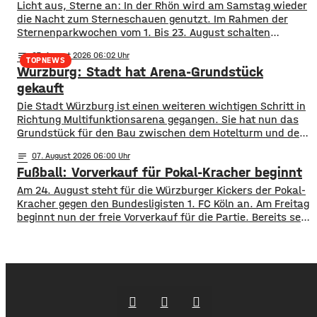
Licht aus, Sterne an: In der Rhön wird am Samstag wieder
die Nacht zum Sterneschauen genutzt. Im Rahmen der
Sternenparkwochen vom 1. Bis 23. August schalten
insgesamt 16 Kommunen aus den Landkreisen Rhön
notes
07
. August 2026 06:02
Grabfeld und Bad Kissingen ihre öffentliche Beleuchtung
TOPNEWS
Würzburg: Stadt hat Arena-Grundstück
teilweise oder komplett ab. Mit dabei sind unter anderem
Bad Neustadt, Hammelburg, Fladungen, Oberelsbach und
gekauft
Wildflecken. Ziel ist
Die Stadt Würzburg ist einen weiteren wichtigen Schritt in
Richtung Multifunktionsarena gegangen. Sie hat nun das
Grundstück für den Bau zwischen dem Hotelturm und den
Bahngleisen gekauft. Wie Oberbürgermeister Martin Heilig
notes
07
. August 2026 06:00
bei Instagram mitgeteilt hat, ist der Vertrag
Fußball: Vorverkauf für Pokal-Kracher beginnt
unterschrieben. In Anlehnung an den berühmten Satz nach
der ersten Mondlandung sagt Heilig, es sei für ihn
Am 24. August steht für die Würzburger Kickers der Pokal-
Kracher gegen den Bundesligisten 1. FC Köln an. Am Freitag
beginnt nun der freie Vorverkauf für die Partie. Bereits seit
Montag läuft der Vorverkauf für Vereinsmitglieder, ab
Freitagmittag 12 Uhr, können aber alle ihre Karten kaufen.
Für das Spiel gegen die Bundesliga-Traditionsmannschaft
wird eine große Kulisse