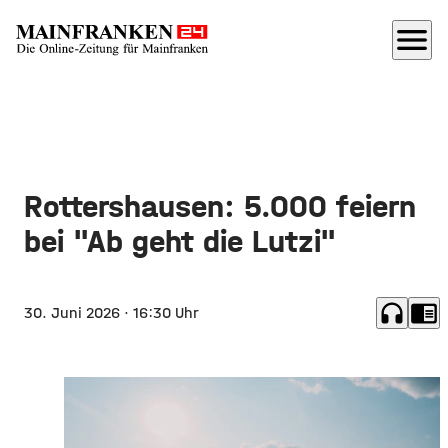
menu
Rottershausen: 5.000 feiern
bei "Ab geht die Lutzi"
headphones
chrome_reader_mode
30. Juni 2026
· 16:30 Uhr