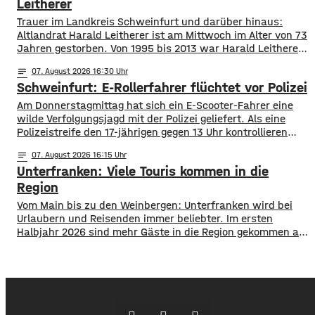
aus der Bevölkerung. Lukas Schenk könnte
Leitherer
Trauer im Landkreis Schweinfurt und darüber hinaus:
Altlandrat Harald Leitherer ist am Mittwoch im Alter von 73
Jahren gestorben. Von 1995 bis 2013 war Harald Leitherer
18 Jahre lang Landrat in Schweinfurt. In seiner Amtszeit
notes
07
. August 2026 16:30
wurde das Kreisstraßennetz ausgebaut, aber auch ein
Schweinfurt: E-Rollerfahrer flüchtet vor Polizei
flächendeckendes Radwegenetz mit einer Länge von über
1.000 Kilometern geschaffen. Außerdem führte der
Am Donnerstagmittag hat sich ein E-Scooter-Fahrer eine
wilde Verfolgungsjagd mit der Polizei geliefert. Als eine
Polizeistreife den 17-jährigen gegen 13 Uhr kontrollieren
wollte, ergriff er die Flucht. Mit überhöhter
notes
07
. August 2026 16:15
Geschwindigkeit fuhr er in Richtung B286. Als in die Polizei
Unterfranken: Viele Touris kommen in die
stoppen wollte rammte er den Streifenwagen, stürzte und
setzte anschließend seine Flucht fort, wobei er einen
Region
Vom Main bis zu den Weinbergen: Unterfranken wird bei
Urlaubern und Reisenden immer beliebter. Im ersten
Halbjahr 2026 sind mehr Gäste in die Region gekommen als
noch ein Jahr zuvor. ​Wie aus aktuellen Zahlen des
Landesamts für Statistik hervorgeht, sind zwischen
Januar und Juni über 1,3 Millionen Menschen hier
angekommen, ein Plus von 2,8 Prozent. ​Außerdem