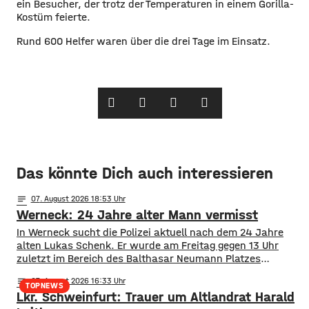
ein Besucher, der trotz der Temperaturen in einem Gorilla-
Kostüm feierte.
Rund 600 Helfer waren über die drei Tage im Einsatz.
Das könnte Dich auch interessieren
notes
07
. August 2026 18:53
Werneck: 24 Jahre alter Mann vermisst
In Werneck sucht die Polizei aktuell nach dem 24 Jahre
alten Lukas Schenk. Er wurde am Freitag gegen 13 Uhr
zuletzt im Bereich des Balthasar Neumann Platzes
gesehen, seitdem fehlt von ihm jede Spur.
notes
07
. August 2026 16:33
Suchmaßnahmen der Polizei sind bislang ohne Erfolg
TOPNEWS
Lkr. Schweinfurt: Trauer um Altlandrat Harald
geblieben. Deswegen bitten die Ermittler jetzt um Hinweise