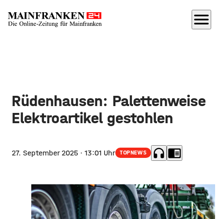
menu
Rüdenhausen: Palettenweise
Elektroartikel gestohlen
headphones
chrome_reader_mode
27. September 2025
· 13:01 Uhr
TOPNEWS