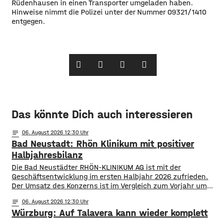
Rüdenhausen in einen Transporter umgeladen haben.
Hinweise nimmt die Polizei unter der Nummer 09321/1410
entgegen.
Das könnte Dich auch interessieren
notes
06
. August 2026 12:30
Bad Neustadt: Rhön Klinikum mit positiver
Halbjahresbilanz
Die Bad Neustädter RHÖN-KLINIKUM AG ist mit der
Geschäftsentwicklung im ersten Halbjahr 2026 zufrieden.
Der Umsatz des Konzerns ist im Vergleich zum Vorjahr um
rund 30 Millionen Euro auf knapp 864 Millionen gestiegen.
notes
06
. August 2026 12:30
Von Januar bis Juni wurden fast 514.000 Patientinnen und
Würzburg: Auf Talavera kann wieder komplett
Patienten ambulant und stationär behandelt, 9 % mehr als