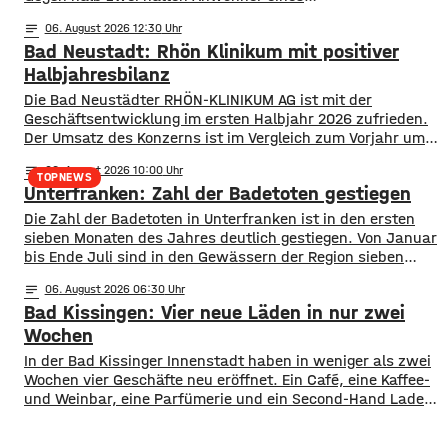
Mehrfamilienhauses die Polizei gerufen, da aus einer
notes
06
. August 2026 12:30
Wohnung laute Stimmen zu hören waren. N achdem die
Bad Neustadt: Rhön Klinikum mit positiver
Beamten vergeblich versucht hatten mit den Ruhestörern
in Kontakt zu treten, nahmen sie eine Anzeige auf.
Halbjahresbilanz
Die Bad Neustädter RHÖN-KLINIKUM AG ist mit der
Geschäftsentwicklung im ersten Halbjahr 2026 zufrieden.
Der Umsatz des Konzerns ist im Vergleich zum Vorjahr um
rund 30 Millionen Euro auf knapp 864 Millionen gestiegen.
notes
06
. August 2026 10:00
Von Januar bis Juni wurden fast 514.000 Patientinnen und
TOPNEWS
Unterfranken: Zahl der Badetoten gestiegen
Patienten ambulant und stationär behandelt, 9 % mehr als
im Vorjahr. Für das
Die Zahl der Badetoten in Unterfranken ist in den ersten
sieben Monaten des Jahres deutlich gestiegen. Von Januar
bis Ende Juli sind in den Gewässern der Region sieben
Menschen ums Leben gekommen. Im Vorjahreszeitraum
notes
06
. August 2026 06:30
waren es drei. Diese Zahlen teilte die DLRG mit. Auch
Bad Kissingen: Vier neue Läden in nur zwei
bayernweit ist die Zahl der Badetoten gestiegen. Während
im Freistaat die
Wochen
In der Bad Kissinger Innenstadt haben in weniger als zwei
Wochen vier Geschäfte neu eröffnet. Ein Café, eine Kaffee-
und Weinbar, eine Parfümerie und ein Second-Hand Laden
der Caritas erweitern jetzt das Angebot im Stadtzentrum.
Kissingens Oberbürgermeister Dirk Vogel und der