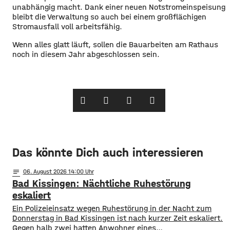
unabhängig macht. Dank einer neuen Notstromeinspeisung
bleibt die Verwaltung so auch bei einem großflächigen
Stromausfall voll arbeitsfähig.
Wenn alles glatt läuft, sollen die Bauarbeiten am Rathaus
noch in diesem Jahr abgeschlossen sein.
Das könnte Dich auch interessieren
notes
06
. August 2026 14:00
Bad Kissingen: Nächtliche Ruhestörung
eskaliert
Ein Polizeieinsatz wegen Ruhestörung in der Nacht zum
Donnerstag in Bad Kissingen ist nach kurzer Zeit eskaliert.
Gegen halb zwei hatten Anwohner eines