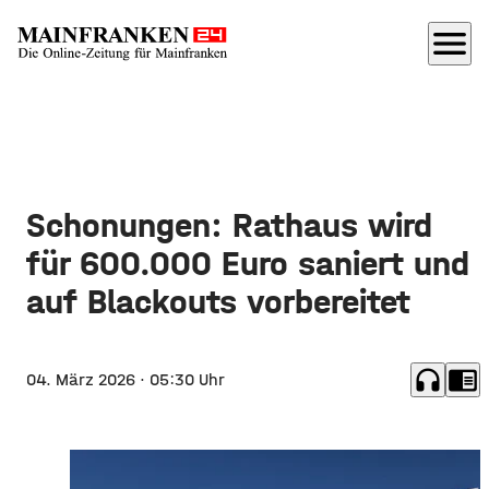
menu
Schonungen: Rathaus wird
für 600.000 Euro saniert und
auf Blackouts vorbereitet
headphones
chrome_reader_mode
04. März 2026
· 05:30 Uhr