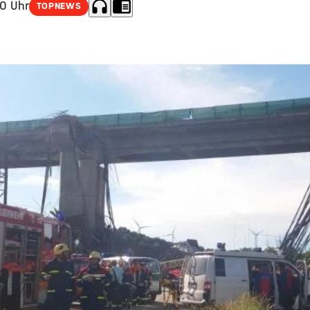
headphones
chrome_reader_mode
30 Uhr
TOPNEWS