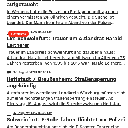
aufgetaucht
In Werneck hatte die Polizei am Freitagnachmittag nach
einem vermissten 24-Jährigen gesucht. Die Suche ist
beendet. Der Mann konnte am Abend von der Polizei
angetroffen werden. Die Suche hatte für viel Aufsehen
notes
07
. August 2026 16:33
gesorgt, da auch ein Polizeihubschrauber die Gegend rund
TOPNEWS
Lkr. Schweinfurt: Trauer um Altlandrat Harald
um Werneck abgesucht hatte.
Leitherer
Trauer im Landkreis Schweinfurt und darüber hinaus:
Altlandrat Harald Leitherer ist am Mittwoch im Alter von 73
Jahren gestorben. Von 1995 bis 2013 war Harald Leitherer
18 Jahre lang Landrat in Schweinfurt. In seiner Amtszeit
notes
07
. August 2026 16:30
wurde das Kreisstraßennetz ausgebaut, aber auch ein
Hettstadt / Greußenheim: Straßensperrung
flächendeckendes Radwegenetz mit einer Länge von über
1.000 Kilometern geschaffen. Außerdem führte der
angekündigt
Autofahrer im westlichen Landkreis Würzburg müssen sich
auf eine monatelange Straßensperrung einstellen. Ab
Dienstag, 18. August wird die Strecke zwischen Hettstadt
und Greußenheim komplett gesperrt. Das kündigt das
notes
07
. August 2026 16:30
Staatliche Bauamt an. Die Fahrbahn muss erneuert
Schweinfurt: E-Rollerfahrer flüchtet vor Polizei
werden, sie weist Verdrückungen, Abbrüche, Risse und
gebrochene Fahrbahnränder auf. Auch die Entwässerung
Am Donnerstagmittag hat sich ein E-Scooter-Fahrer eine