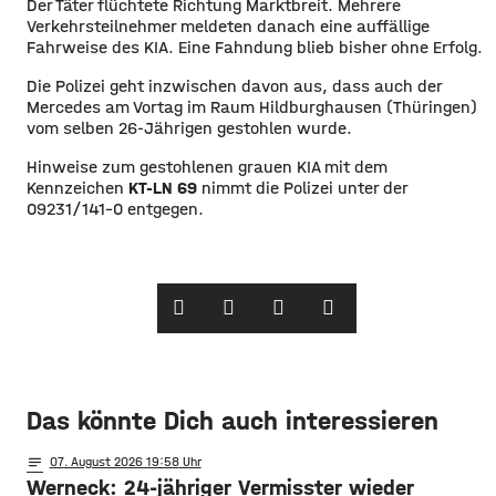
Der Täter flüchtete Richtung Marktbreit. Mehrere
Verkehrsteilnehmer meldeten danach eine auffällige
Fahrweise des KIA. Eine Fahndung blieb bisher ohne Erfolg.
Die Polizei geht inzwischen davon aus, dass auch der
Mercedes am Vortag im Raum Hildburghausen (Thüringen)
vom selben 26-Jährigen gestohlen wurde.
Hinweise zum gestohlenen grauen KIA mit dem
Kennzeichen
KT-LN 69
nimmt die Polizei unter der
09231/141-0 entgegen.
Das könnte Dich auch interessieren
notes
07
. August 2026 19:58
Werneck: 24-jähriger Vermisster wieder