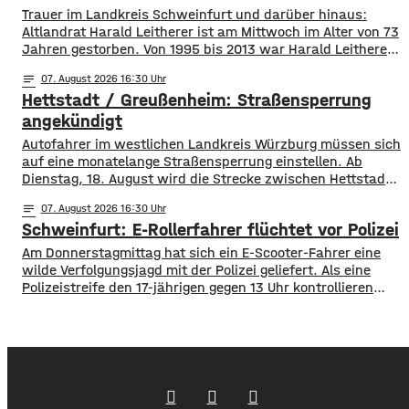
Trauer im Landkreis Schweinfurt und darüber hinaus:
Altlandrat Harald Leitherer ist am Mittwoch im Alter von 73
Jahren gestorben. Von 1995 bis 2013 war Harald Leitherer
18 Jahre lang Landrat in Schweinfurt. In seiner Amtszeit
notes
07
. August 2026 16:30
wurde das Kreisstraßennetz ausgebaut, aber auch ein
Hettstadt / Greußenheim: Straßensperrung
flächendeckendes Radwegenetz mit einer Länge von über
1.000 Kilometern geschaffen. Außerdem führte der
angekündigt
Autofahrer im westlichen Landkreis Würzburg müssen sich
auf eine monatelange Straßensperrung einstellen. Ab
Dienstag, 18. August wird die Strecke zwischen Hettstadt
und Greußenheim komplett gesperrt. Das kündigt das
notes
07
. August 2026 16:30
Staatliche Bauamt an. Die Fahrbahn muss erneuert
Schweinfurt: E-Rollerfahrer flüchtet vor Polizei
werden, sie weist Verdrückungen, Abbrüche, Risse und
gebrochene Fahrbahnränder auf. Auch die Entwässerung
Am Donnerstagmittag hat sich ein E-Scooter-Fahrer eine
muss erneuert werden. Die Arbeiten seien unter
wilde Verfolgungsjagd mit der Polizei geliefert. Als eine
Polizeistreife den 17-jährigen gegen 13 Uhr kontrollieren
wollte, ergriff er die Flucht. Mit überhöhter
Geschwindigkeit fuhr er in Richtung B286. Als in die Polizei
stoppen wollte rammte er den Streifenwagen, stürzte und
setzte anschließend seine Flucht fort, wobei er einen