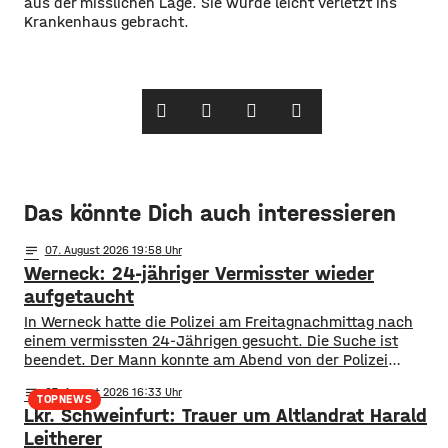
aus der misslichen Lage. Sie wurde leicht verletzt ins
Krankenhaus gebracht.
Das könnte Dich auch interessieren
notes
07
. August 2026 19:58
Werneck: 24-jähriger Vermisster wieder
aufgetaucht
In Werneck hatte die Polizei am Freitagnachmittag nach
einem vermissten 24-Jährigen gesucht. Die Suche ist
beendet. Der Mann konnte am Abend von der Polizei
angetroffen werden. Die Suche hatte für viel Aufsehen
notes
07
. August 2026 16:33
gesorgt, da auch ein Polizeihubschrauber die Gegend rund
TOPNEWS
Lkr. Schweinfurt: Trauer um Altlandrat Harald
um Werneck abgesucht hatte.
Leitherer