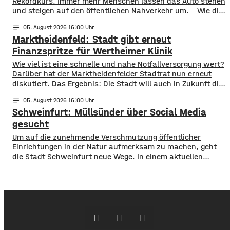
Rekordkurs. Immer mehr Menschen lassen das Auto stehen
und steigen auf den öffentlichen Nahverkehr um. ​Wie die
WVV jetzt mitgeteilt hat, wurden im ersten Halbjahr 2026
notes
05
. August 2026 16:00
so viele Fahrgäste transportiert wie nie zuvor. Insgesamt
Marktheidenfeld: Stadt gibt erneut
waren knapp 18 Millionen Menschen im öffentlichen
Nahverkehr unterwegs. ​Besonders deutlich zeigt sich
Finanzspritze für Wertheimer Klinik
​​Wie viel ist eine schnelle und nahe Notfallversorgung wert?
Darüber hat der Marktheidenfelder Stadtrat nun erneut
diskutiert. Das Ergebnis: Die Stadt will auch in Zukunft die
Notaufnahme im benachbarten Bürgerspital in Wertheim
notes
05
. August 2026 16:00
finanziell unterstützen. ​Über 31.000 Euro fließen in
Schweinfurt: Müllsünder über Social Media
diesem Jahr an den entsprechenden Förderverein des
Krankenhauses. Denn: Allein im letzten Jahr haben sich
gesucht
120 Menschen aus Marktheidenfeld
Um auf die zunehmende Verschmutzung öffentlicher
Einrichtungen in der Natur aufmerksam zu machen, geht
die Stadt Schweinfurt neue Wege. In einem aktuellen
Social Media Post zeigt die Verwaltung mit zahlreichen
Bildern die Verschmutzung am Haardthäußchen im
Stadtwald und ruft die Verursacher zum Aufräumen auf.
Gleichzeitig werden Zeugen gesucht und darauf
hingewiesen, dass Bußgelder bis …