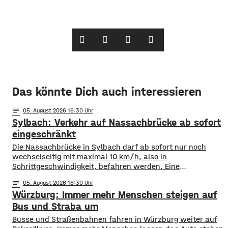
Das könnte Dich auch interessieren
notes
05
. August 2026 16:30
Sylbach: Verkehr auf Nassachbrücke ab sofort
eingeschränkt
Die Nassachbrücke in Sylbach darf ab sofort nur noch
wechselseitig mit maximal 10 km/h, also in
Schrittgeschwindigkeit, befahren werden. Eine
entsprechende Anordnung hat das Hassfurter
notes
05
. August 2026 16:30
Landratsamt am Mittwochnachmittag veröffentlicht.
Würzburg: Immer mehr Menschen steigen auf
Hintergrund ist das der Schwerlastverkehr aufgrund der
kurzfristigen Sperrung der Nassachbrücke in Haßfurt
Bus und Straba um
deutlich zugenommen hat. Durch die Begrenzung der
​​Busse und Straßenbahnen fahren in Würzburg weiter auf
Höchstgeschwindigkeit soll das über 50 Jahre