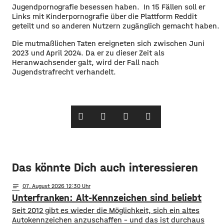
Jugendpornografie besessen haben. In 15 Fällen soll er
Links mit Kinderpornografie über die Plattform Reddit
geteilt und so anderen Nutzern zugänglich gemacht haben.
Die mutmaßlichen Taten ereigneten sich zwischen Juni
2023 und April 2024. Da er zu dieser Zeit als
Heranwachsender galt, wird der Fall nach
Jugendstrafrecht verhandelt.
Das könnte Dich auch interessieren
notes
07
. August 2026 12:30
Unterfranken: Alt-Kennzeichen sind beliebt
Seit 2012 gibt es wieder die Möglichkeit, sich ein altes
Autokennzeichen anzuschaffen – und das ist durchaus