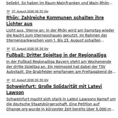
beliebt. So haben im Raum Mainfranken und Main-Rhön
fast 61.000 Kfz ein altes Autokennzeichen. Die meisten
notes
07
. August 2026 06:30
sind es mit rund 11.900 mit dem Kennzeichen OCH für den
Rhön: Zahlreiche Kommunen schalten ihre
Altlandkreis Ochsenfurt. Dahinter kommen EBN für Ebern
mit fast 8.800 und
Lichter aus
Licht aus, Sterne an: In der Rhön wird am Samstag wieder
die Nacht zum Sterneschauen genutzt. Im Rahmen der
Sternenparkwochen vom 1. Bis 23. August schalten
insgesamt 16 Kommunen aus den Landkreisen Rhön
notes
07
. August 2026 05:36
Grabfeld und Bad Kissingen ihre öffentliche Beleuchtung
Fußball: Dritter Spieltag in der Regionalliga
teilweise oder komplett ab. Mit dabei sind unter anderem
Bad Neustadt, Hammelburg, Fladungen, Oberelsbach und
In der Fußball Regionalliga Bayern steht am Wochenende
Wildflecken. Ziel ist
der dritte Spieltag an. Ein Heimspiel hat dabei der TSV
Aubstadt. Die Grabfelder empfangen am Freitagabend den
SV Wacker Burghausen. Während die Gäste mit zwei
notes
07
. August 2026 05:30
Siegen aus zwei Spielen aktuell an der Tabellenspitze
Schweinfurt: Große Solidarität mit Latevi
stehen, hat Aubstadt erst ein Ligaspiel absolviert, dieses
aber gegen Schweinfurt gewonnen. Anpfiff ist
Lawson
Schweinfurt macht sich stark in Latevi Lawsons Kampf um
die deutsche Staatsbürgerschaft. Eine Petition auf
Change.org wurde in kürzester Zeit bereits über 5.000 mal
unterzeichnet. Latevi Lawson stammt aus Togo, lebt aber