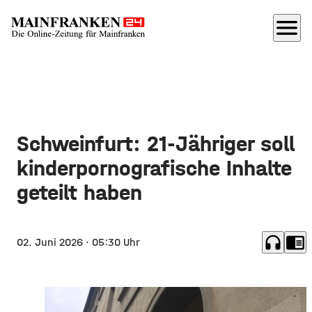
menu
Schweinfurt: 21-Jähriger soll
kinderpornografische Inhalte
geteilt haben
headphones
chrome_reader_mode
02. Juni 2026
· 05:30 Uhr