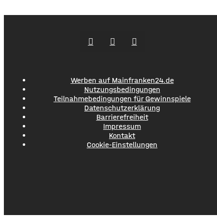
seit vielen Jahren in Schweinfurt. Seit über acht Jahren
betreibt er ein Restaurant, bietet Kochkurse an und
organisiert Caterings. Dennoch droht ihm gemeinsam
Werben auf Mainfranken24.de
Nutzungsbedingungen
Teilnahmebedingungen für Gewinnspiele
Datenschutzerklärung
Barrierefreiheit
Impressum
Kontakt
Cookie-Einstellungen