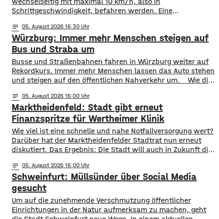
wechselseitig mit maximal 10 km/h, also in
Schrittgeschwindigkeit, befahren werden. Eine
entsprechende Anordnung hat das Hassfurter
notes
05
. August 2026 16:30
Landratsamt am Mittwochnachmittag veröffentlicht.
Würzburg: Immer mehr Menschen steigen auf
Hintergrund ist das der Schwerlastverkehr aufgrund der
kurzfristigen Sperrung der Nassachbrücke in Haßfurt
Bus und Straba um
deutlich zugenommen hat. Durch die Begrenzung der
​​Busse und Straßenbahnen fahren in Würzburg weiter auf
Höchstgeschwindigkeit soll das über 50 Jahre
Rekordkurs. Immer mehr Menschen lassen das Auto stehen
und steigen auf den öffentlichen Nahverkehr um. ​Wie die
WVV jetzt mitgeteilt hat, wurden im ersten Halbjahr 2026
notes
05
. August 2026 16:00
so viele Fahrgäste transportiert wie nie zuvor. Insgesamt
Marktheidenfeld: Stadt gibt erneut
waren knapp 18 Millionen Menschen im öffentlichen
Nahverkehr unterwegs. ​Besonders deutlich zeigt sich
Finanzspritze für Wertheimer Klinik
​​Wie viel ist eine schnelle und nahe Notfallversorgung wert?
Darüber hat der Marktheidenfelder Stadtrat nun erneut
diskutiert. Das Ergebnis: Die Stadt will auch in Zukunft die
Notaufnahme im benachbarten Bürgerspital in Wertheim
notes
05
. August 2026 16:00
finanziell unterstützen. ​Über 31.000 Euro fließen in
Schweinfurt: Müllsünder über Social Media
diesem Jahr an den entsprechenden Förderverein des
Krankenhauses. Denn: Allein im letzten Jahr haben sich
gesucht
120 Menschen aus Marktheidenfeld
Um auf die zunehmende Verschmutzung öffentlicher
Einrichtungen in der Natur aufmerksam zu machen, geht
die Stadt Schweinfurt neue Wege. In einem aktuellen