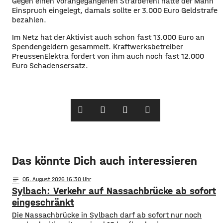
Gegen einen vorangegangenen Strafbefehl hatte der Mann
Einspruch eingelegt, damals sollte er 3.000 Euro Geldstrafe
bezahlen.
Im Netz hat der Aktivist auch schon fast 13.000 Euro an
Spendengeldern gesammelt. Kraftwerksbetreiber
PreussenElektra fordert von ihm auch noch fast 12.000
Euro Schadensersatz.
Das könnte Dich auch interessieren
notes
05
. August 2026 16:30
Sylbach: Verkehr auf Nassachbrücke ab sofort
eingeschränkt
Die Nassachbrücke in Sylbach darf ab sofort nur noch