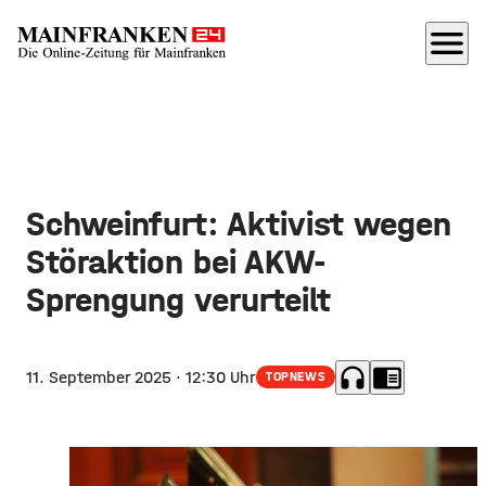
menu
Schweinfurt: Aktivist wegen
Störaktion bei AKW-
Sprengung verurteilt
headphones
chrome_reader_mode
11. September 2025
· 12:30 Uhr
TOPNEWS