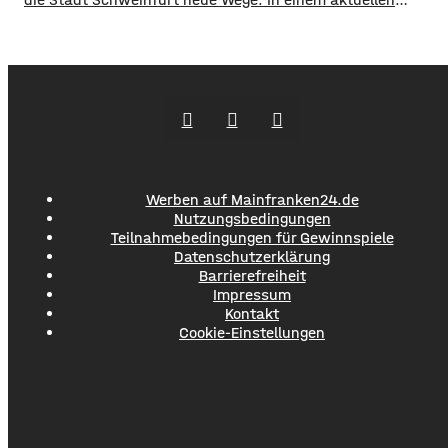
Social Media Post zeigt die Verwaltung mit zahlreichen
Bildern die Verschmutzung am Haardthäußchen im
Stadtwald und ruft die Verursacher zum Aufräumen auf.
Gleichzeitig werden Zeugen gesucht und darauf
hingewiesen, dass Bußgelder bis …
Werben auf Mainfranken24.de
Nutzungsbedingungen
Teilnahmebedingungen für Gewinnspiele
Datenschutzerklärung
Barrierefreiheit
Impressum
Kontakt
Cookie-Einstellungen