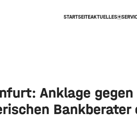
STARTSEITE
AKTUELLES
SERVI
expand_more
nfurt: Anklage gegen
erischen Bankberater