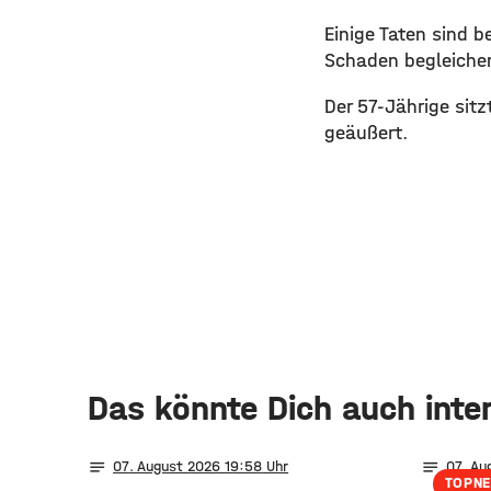
​Einige Taten sind 
Schaden begleichen
​Der 57-Jährige sitz
geäußert.
Das könnte Dich auch inte
notes
notes
07
. August 2026 19:58
07
. Au
TOPN