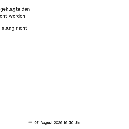
ngeklagte den
legt werden.
bislang nicht
notes
07
. August 2026 16:30