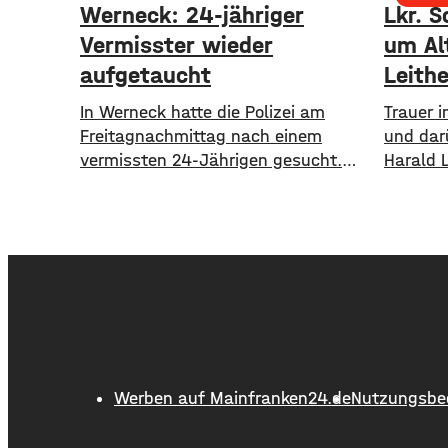
Werneck: 24-jähriger
Lkr. S
Vermisster wieder
um Al
aufgetaucht
Leithe
In Werneck hatte die Polizei am
Trauer 
Freitagnachmittag nach einem
und dar
vermissten 24-Jährigen gesucht.
Harald 
Die Suche ist beendet. Der Mann
Alter v
konnte am Abend von der Polizei
1995 bi
angetroffen werden. Die Suche hatte
18 Jahr
für viel Aufsehen gesorgt, da auch
Schweinf
ein Polizeihubschrauber die Gegend
wurde d
rund um Werneck abgesucht hatte.
ausgeba
flächen
einer L
Kilomet
Werben auf Mainfranken24.de
Nutzungsbe
führte d