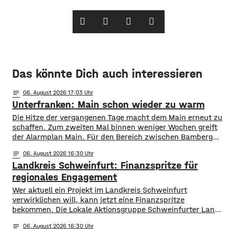
Das könnte Dich auch interessieren
notes
06
. August 2026 17:03
Unterfranken: Main schon wieder zu warm
Die Hitze der vergangenen Tage macht dem Main erneut zu
schaffen. Zum zweiten Mal binnen weniger Wochen greift
der Alarmplan Main. Für den Bereich zwischen Bamberg
und Würzburg gilt eine Vorwarnung, ab Würzburg
notes
06
. August 2026 16:30
mainabwärts die zweite von drei Warnstufen. Zwar gibt es
Landkreis Schweinfurt: Finanzspritze für
aktuell mit dem Sauerstoffgehalt im Wasser noch keine
Probleme, allerdings ist die Wassertemperatur
regionales Engagement
Wer aktuell ein Projekt im Landkreis Schweinfurt
verwirklichen will, kann jetzt eine Finanzspritze
bekommen. Die Lokale Aktionsgruppe Schweinfurter Land
unterstützt Kleinprojekte mit bis zu 3.000 Euro Fördergeld.
notes
06
. August 2026 16:30
Bewerben können sich Bürger, Vereine und Organisationen.