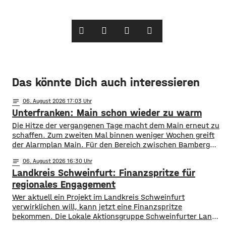
Das könnte Dich auch interessieren
notes
06
. August 2026 17:03
Unterfranken: Main schon wieder zu warm
Die Hitze der vergangenen Tage macht dem Main erneut zu
schaffen. Zum zweiten Mal binnen weniger Wochen greift
der Alarmplan Main. Für den Bereich zwischen Bamberg
und Würzburg gilt eine Vorwarnung, ab Würzburg
notes
06
. August 2026 16:30
mainabwärts die zweite von drei Warnstufen. Zwar gibt es
Landkreis Schweinfurt: Finanzspritze für
aktuell mit dem Sauerstoffgehalt im Wasser noch keine
Probleme, allerdings ist die Wassertemperatur
regionales Engagement
Wer aktuell ein Projekt im Landkreis Schweinfurt
verwirklichen will, kann jetzt eine Finanzspritze
bekommen. Die Lokale Aktionsgruppe Schweinfurter Land
unterstützt Kleinprojekte mit bis zu 3.000 Euro Fördergeld.