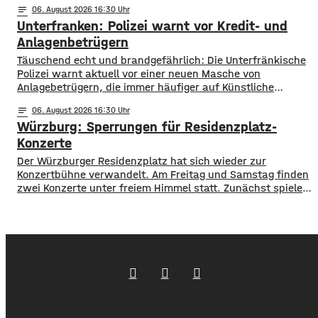
notes
06
. August 2026 16:30
Bewerben können sich Bürger, Vereine und Organisationen.
Unterfranken: Polizei warnt vor Kredit- und
Die Projekte sollen den Entwicklungszielen des Landkreises
dienen und das Bürgerengagement des Schweinfurter
Anlagenbetrügern
Lands stärken. Die Entwicklungsziele sind:
​​Täuschend echt und brandgefährlich: Die Unterfränkische
Daseinsvorsorge, sozialer Zusammenhalt,
Polizei warnt aktuell vor einer neuen Masche von
Anlagebetrügern, die immer häufiger auf Künstliche
Intelligenz setzen. ​Demnach werden auch immer wieder
notes
06
. August 2026 16:30
Menschen aus der Region um ihr Erspartes gebracht. ​Laut
Würzburg: Sperrungen für Residenzplatz-
Polizei erstellen die Täter mithilfe von KI täuschen echte
Werbevideos oder fälschen Empfehlungen von prominenten
Konzerte
Persönlichkeiten. Ihr Ziel: echte
Der Würzburger Residenzplatz hat sich wieder zur
Konzertbühne verwandelt. Am Freitag und Samstag finden
zwei Konzerte unter freiem Himmel statt. Zunächst spielen
am Freitagabend Roy Bianco und die Abbrunzati Boys. Am
Samstag ist dann das Konzert des Duos Fast Boy. Das
Konzert von Roy Bianco und den Abbrunzati Boys ist
ausverkauft, rund 16.000 Menschen werden