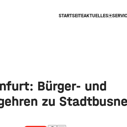
STARTSEITE
AKTUELLES
SERVI
expand_more
nfurt: Bürger- und
gehren zu Stadtbusne