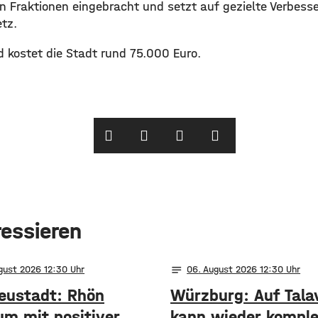
 Fraktionen eingebracht und setzt auf gezielte Verbes
tz.
d kostet die Stadt rund 75.000 Euro.
ressieren
notes
ugust 2026 12:30
06
. August 2026 12:30
eustadt: Rhön
Würzburg: Auf Tala
um mit positiver
kann wieder komple