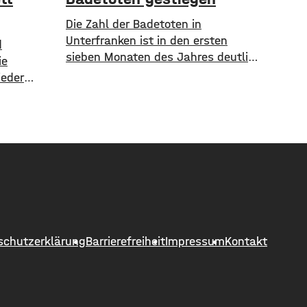
Die Zahl der Badetoten in
Unterfranken ist in den ersten
d
sieben Monaten des Jahres deutlich
ie
gestiegen. Von Januar bis Ende Juli
ieder
sind in den Gewässern der Region
latz
sieben Menschen ums Leben
s sechs
gekommen. Im Vorjahreszeitraum
äche nicht
waren es drei. Diese Zahlen teilte
g. Erst
die DLRG mit. Auch bayernweit ist
die Zahl der Badetoten gestiegen.
hließend
Während im Freistaat die
as Fest-
ieder
schutzerklärung
Barrierefreiheit
Impressum
Kontakt
den. …