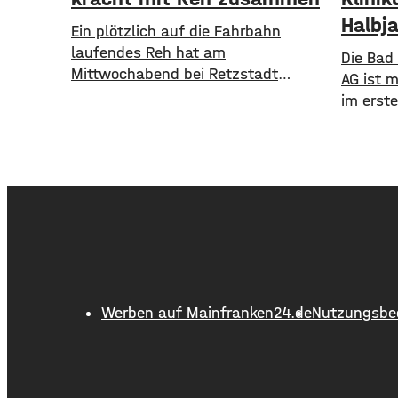
Halbj
​​Ein plötzlich auf die Fahrbahn
laufendes Reh hat am
Die Bad
Mittwochabend bei Retzstadt
AG ist 
einen Unfall verursacht. Dabei
im erst
wurde ein 17-jähriger Mopedfahrer
Der Ums
leicht verletzt. ​Laut Polizei war der
Verglei
Jugendliche gegen 21 Uhr mit
Million
seinem Moped zwischen Retzstadt
Millione
und Güntersleben unterwegs. Etwa
Juni wu
800 Meter nach dem Ortsausgang
Patient
von Retzstadt trat plötzlich das Reh
ambulan
auf die Fahrbahn. ​Der 17-Jährige
9 % mehr
erfasste das Tier und stürzte. Er
kam mit leichten Verletzungen
Werben auf Mainfranken24.de
Nutzungsbe