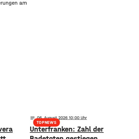
serungen am
notes
06
. August 2026 10:00
TOPNEWS
vera
Unterfranken: Zahl der
tt
Badetoten gestiegen