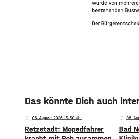
wurde von mehreren
bestehenden Busne
Der Bürgerentschei
Das könnte Dich auch inte
notes
notes
06
. August 2026 13:30
06
. A
Retzstadt: Mopedfahrer
Bad N
kracht mit Reh zusammen
Klinik