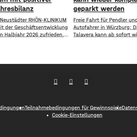
ahresbilanz
geparkt werden
 Neustädter RHÖN-KLINIKUM
​​Freie Fahrt für Pendler un
mit der Geschäftsentwicklung
Autofahrer in Würzburg: D
en Halbjahr 2026 zufrieden.
Talavera kann ab sofort w
atz des Konzerns ist im
uneingeschränkt als Parkp
ch zum Vorjahr um rund 30
genutzt werden. ​Mehr al
en Euro auf knapp 864
Wochen lang stand die Fl
n gestiegen. Von Januar bis
wie gewohnt zur Verfügun
rden fast 514.000
wurde auf der Talavera
innen und Patienten
das Kiliani gefeiert, ansc
t und stationär behandelt,
war ein Circus zu Gast. ​
 als im Vorjahr. Für das
Mittlerweile sind sowohl d
als auch das Circuszelt w
dingungen
Teilnahmebedingungen für Gewinnspiele
Daten
abgebaut und verschwun
Cookie-Einstellungen