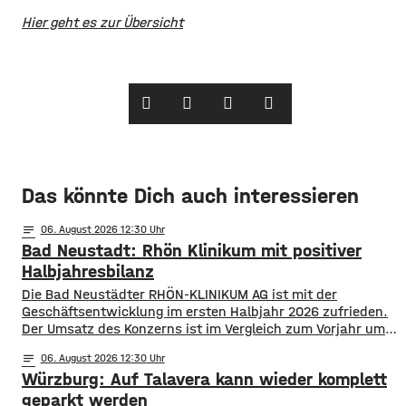
Hier geht es zur Übersicht
Das könnte Dich auch interessieren
notes
06
. August 2026 12:30
Bad Neustadt: Rhön Klinikum mit positiver
Halbjahresbilanz
Die Bad Neustädter RHÖN-KLINIKUM AG ist mit der
Geschäftsentwicklung im ersten Halbjahr 2026 zufrieden.
Der Umsatz des Konzerns ist im Vergleich zum Vorjahr um
rund 30 Millionen Euro auf knapp 864 Millionen gestiegen.
notes
06
. August 2026 12:30
Von Januar bis Juni wurden fast 514.000 Patientinnen und
Würzburg: Auf Talavera kann wieder komplett
Patienten ambulant und stationär behandelt, 9 % mehr als
im Vorjahr. Für das
geparkt werden