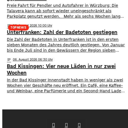
​​Freie Fahrt für Pendler und Autofahrer in Würzburg: Die
Talavera kann ab sofort wieder uneingeschränkt als
Parkplatz genutzt werden. ​Mehr als sechs Wochen lang
stand die Fläche nicht wie gewohnt zur Verfügung. Erst
notes
06
. August 2026 10:00
wurde auf der Talavera das Kiliani gefeiert, anschließend
TOPNEWS
Unterfranken: Zahl der Badetoten gestiegen
war ein Circus zu Gast. ​Mittlerweile sind sowohl das
Fest- als auch das Circuszelt wieder abgebaut und
Die Zahl der Badetoten in Unterfranken ist in den ersten
verschwunden. …
sieben Monaten des Jahres deutlich gestiegen. Von Januar
bis Ende Juli sind in den Gewässern der Region sieben
Menschen ums Leben gekommen. Im Vorjahreszeitraum
notes
06
. August 2026 06:30
waren es drei. Diese Zahlen teilte die DLRG mit. Auch
Bad Kissingen: Vier neue Läden in nur zwei
bayernweit ist die Zahl der Badetoten gestiegen. Während
im Freistaat die
Wochen
In der Bad Kissinger Innenstadt haben in weniger als zwei
Wochen vier Geschäfte neu eröffnet. Ein Café, eine Kaffee-
und Weinbar, eine Parfümerie und ein Second-Hand Laden
der Caritas erweitern jetzt das Angebot im Stadtzentrum.
Kissingens Oberbürgermeister Dirk Vogel und der
Wirtschaftsförderer der Stadt Sebastian Bünner sehen
damit ihr Engagement und den aktuellen Kurs der