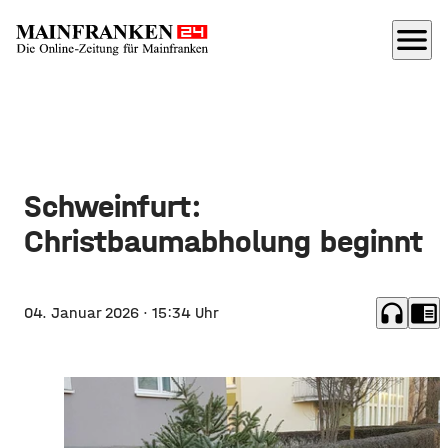
menu
Schweinfurt:
Christbaumabholung beginnt
headphones
chrome_reader_mode
04. Januar 2026
· 15:34 Uhr