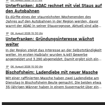
notes
fehlt den Ermittlern offenbar eine heiße Spur. Eine
Unterfranken: ADAC rechnet mit viel Staus auf
Großfahndung am Abend der Tat war erfolglos geblieben,
auch eine Anwohnerbefragung brachte offenbar keinen
den Autobahnen
Durchbruch.
Es dürfte eines der staureichsten Wochenenden des
Jahres auf den Autobahnen in der Region werden, davor
warnt der ADAC in seiner Stauprognose. Aktuell sind alle
Bundesländer in den Sommerferien, sie enden allerdings in
notes
06
. August 2026 15:30
Hessen, Rheinland-Pfalz und dem Saarland. Auch in den
Unterfranken: Gründungsinteresse wächst
skandinavischen Ländern beginnt die Schule langsam
wieder. Daher dürfte es auf A 3 und
weiter
In der Region steigt das Interesse an der Selbstständigkeit
weiter. Im ersten Halbjahr wurden 4.461 Gewerbe
angemeldet und 3.290 abgemeldet. Damit ergibt sich ein
Plus von 1.171 Betrieben. Besonders hohe Zuwächse
notes
06
. August 2026 15:00
verzeichneten Würzburg, der Landkreis Würzburg sowie
Bischofsheim: Ladendiebe mit neuer Masche
die Regionen Haßberge, Bad Kissingen und Schweinfurt.
Nach dem aktuellen IHK-Report entstehen viele
Mit einer raffinierten Masche haben zwei Ladendiebe am
Gründungen allerdings aus dem Wunsch
Dienstag in Bischofsheim Beute gemacht. Die beiden etwa
35-jährigen Männer haben in einem Supermarkt über eine
Stunde lang Lebensmittel und Drogerieartikel in einen
Einkaufswagen geladen. Ihre Beute versteckten sie im
Anschluss unter mehreren Packungen Küchenrolle. Sie
verließen den Laden ohne die Waren im Wert von rund