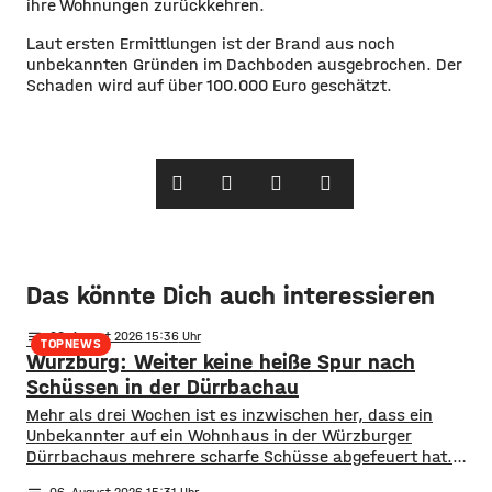
ihre Wohnungen zurückkehren.
Laut ersten Ermittlungen ist der Brand aus noch
unbekannten Gründen im Dachboden ausgebrochen. Der
Schaden wird auf über 100.000 Euro geschätzt.
Das könnte Dich auch interessieren
notes
06
. August 2026 15:36
TOPNEWS
Würzburg: Weiter keine heiße Spur nach
Schüssen in der Dürrbachau
Mehr als drei Wochen ist es inzwischen her, dass ein
Unbekannter auf ein Wohnhaus in der Würzburger
Dürrbachaus mehrere scharfe Schüsse abgefeuert hat.
Dem Täter war damals die Flucht gelungen, noch immer
06
. August 2026 15:31