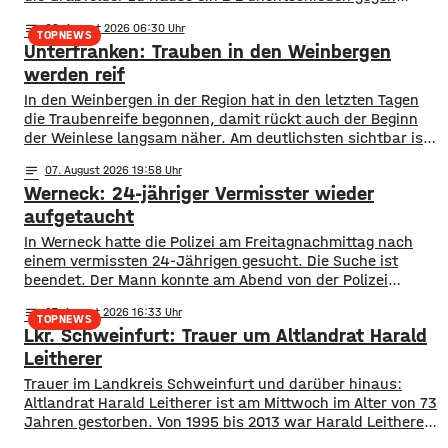
Wacker Burghausen. Der Punktgewinn gelang durch einen
notes
08
. August 2026 06:30
späten Ausgleichstraffer. Max Grimm erzielte den per Kopf
TOPNEWS
Unterfranken: Trauben in den Weinbergen
in der dritten Minute der Nachspielzeit. Er war es auch, der
Aubstadt in der ersten Halbzeit zur
werden reif
In den Weinbergen in der Region hat in den letzten Tagen
die Traubenreife begonnen, damit rückt auch der Beginn
der Weinlese langsam näher. Am deutlichsten sichtbar ist
der Beginn der Reife bei den Rotweinsorten: Bislang waren
notes
07
. August 2026 19:58
die Beeren wie auch bei den Weißweinsorten noch grün.
Werneck: 24-jähriger Vermisster wieder
Jetzt aber färben sich die Trauben optisch sichtbar rot. Im
aufgetaucht
In Werneck hatte die Polizei am Freitagnachmittag nach
einem vermissten 24-Jährigen gesucht. Die Suche ist
beendet. Der Mann konnte am Abend von der Polizei
angetroffen werden. Die Suche hatte für viel Aufsehen
notes
07
. August 2026 16:33
gesorgt, da auch ein Polizeihubschrauber die Gegend rund
TOPNEWS
Lkr. Schweinfurt: Trauer um Altlandrat Harald
um Werneck abgesucht hatte.
Leitherer
Trauer im Landkreis Schweinfurt und darüber hinaus:
Altlandrat Harald Leitherer ist am Mittwoch im Alter von 73
Jahren gestorben. Von 1995 bis 2013 war Harald Leitherer
18 Jahre lang Landrat in Schweinfurt. In seiner Amtszeit