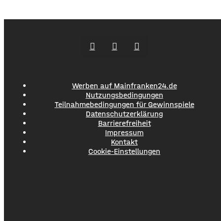
wurde das Kreisstraßennetz ausgebaut, aber auch ein
flächendeckendes Radwegenetz mit einer Länge von über
1.000 Kilometern geschaffen. Außerdem führte der
Werben auf Mainfranken24.de
Nutzungsbedingungen
Teilnahmebedingungen für Gewinnspiele
Datenschutzerklärung
Barrierefreiheit
Impressum
Kontakt
Cookie-Einstellungen