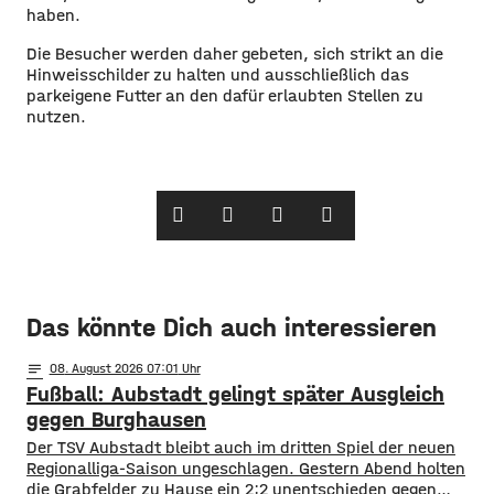
haben.
Die Besucher werden daher gebeten, sich strikt an die
Hinweisschilder zu halten und ausschließlich das
parkeigene Futter an den dafür erlaubten Stellen zu
nutzen.
Das könnte Dich auch interessieren
notes
08
. August 2026 07:01
Fußball: Aubstadt gelingt später Ausgleich
gegen Burghausen
Der TSV Aubstadt bleibt auch im dritten Spiel der neuen
Regionalliga-Saison ungeschlagen. Gestern Abend holten
die Grabfelder zu Hause ein 2:2 unentschieden gegen