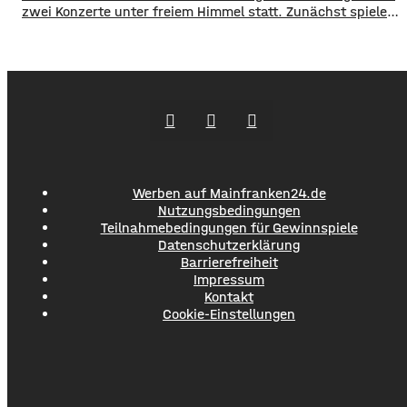
zwei Konzerte unter freiem Himmel statt. Zunächst spielen
am Freitagabend Roy Bianco und die Abbrunzati Boys. Am
Samstag ist dann das Konzert des Duos Fast Boy. Das
Konzert von Roy Bianco und den Abbrunzati Boys ist
ausverkauft, rund 16.000 Menschen werden
Werben auf Mainfranken24.de
Nutzungsbedingungen
Teilnahmebedingungen für Gewinnspiele
Datenschutzerklärung
Barrierefreiheit
Impressum
Kontakt
Cookie-Einstellungen