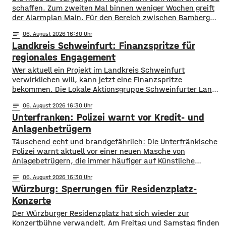
schaffen. Zum zweiten Mal binnen weniger Wochen greift
der Alarmplan Main. Für den Bereich zwischen Bamberg
und Würzburg gilt eine Vorwarnung, ab Würzburg
notes
06
. August 2026 16:30
mainabwärts die zweite von drei Warnstufen. Zwar gibt es
Landkreis Schweinfurt: Finanzspritze für
aktuell mit dem Sauerstoffgehalt im Wasser noch keine
Probleme, allerdings ist die Wassertemperatur
regionales Engagement
Wer aktuell ein Projekt im Landkreis Schweinfurt
verwirklichen will, kann jetzt eine Finanzspritze
bekommen. Die Lokale Aktionsgruppe Schweinfurter Land
unterstützt Kleinprojekte mit bis zu 3.000 Euro Fördergeld.
notes
06
. August 2026 16:30
Bewerben können sich Bürger, Vereine und Organisationen.
Unterfranken: Polizei warnt vor Kredit- und
Die Projekte sollen den Entwicklungszielen des Landkreises
dienen und das Bürgerengagement des Schweinfurter
Anlagenbetrügern
Lands stärken. Die Entwicklungsziele sind:
​​Täuschend echt und brandgefährlich: Die Unterfränkische
Daseinsvorsorge, sozialer Zusammenhalt,
Polizei warnt aktuell vor einer neuen Masche von
Anlagebetrügern, die immer häufiger auf Künstliche
Intelligenz setzen. ​Demnach werden auch immer wieder
notes
06
. August 2026 16:30
Menschen aus der Region um ihr Erspartes gebracht. ​Laut
Würzburg: Sperrungen für Residenzplatz-
Polizei erstellen die Täter mithilfe von KI täuschen echte
Werbevideos oder fälschen Empfehlungen von prominenten
Konzerte
Persönlichkeiten. Ihr Ziel: echte
Der Würzburger Residenzplatz hat sich wieder zur
Konzertbühne verwandelt. Am Freitag und Samstag finden