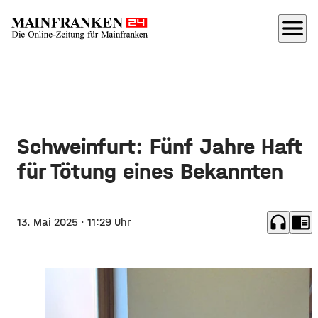
menu
Schweinfurt: Fünf Jahre Haft
für Tötung eines Bekannten
headphones
chrome_reader_mode
13. Mai 2025
· 11:29 Uhr