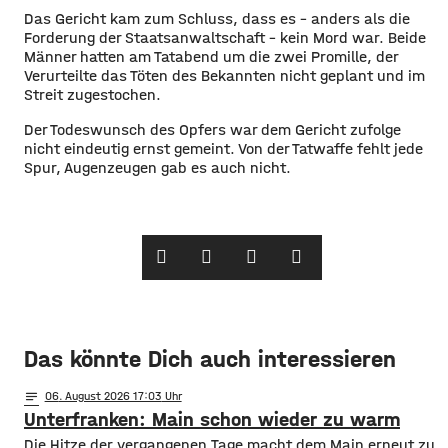
Das Gericht kam zum Schluss, dass es – anders als die
Forderung der Staatsanwaltschaft – kein Mord war. Beide
Männer hatten am Tatabend um die zwei Promille, der
Verurteilte das Töten des Bekannten nicht geplant und im
Streit zugestochen.
Der Todeswunsch des Opfers war dem Gericht zufolge
nicht eindeutig ernst gemeint. Von der Tatwaffe fehlt jede
Spur, Augenzeugen gab es auch nicht.
Das könnte Dich auch interessieren
notes
06
. August 2026 17:03
Unterfranken: Main schon wieder zu warm
Die Hitze der vergangenen Tage macht dem Main erneut zu