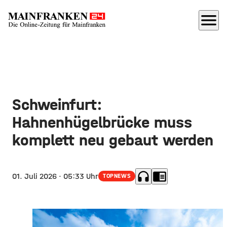
menu
Schweinfurt:
Hahnenhügelbrücke muss
komplett neu gebaut werden
headphones
chrome_reader_mode
01. Juli 2026
· 05:33 Uhr
TOPNEWS