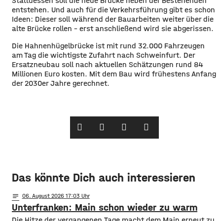
Stattdessen soll die neue Brücke neben der
B
estehenden
entstehen.
Und auch für die Verkehrsführung gibt es schon
Ideen: Dieser soll
während der Bauarbeiten weiter über die
alte Brücke rollen
– erst anschließend wird sie
abgerissen.
Die Hahnenhügelbrücke ist mit rund 32.000 Fahrzeugen
am Tag die wichtigste Zufahrt nach Schweinfurt. Der
Ersatzneubau soll nach aktuellen Schätzungen rund 84
Millionen Euro kosten. Mit dem Bau wird frühestens Anfang
der 2030er Jahre gerechnet.
Das könnte Dich auch interessieren
notes
06
. August 2026 17:03
Unterfranken: Main schon wieder zu warm
Die Hitze der vergangenen Tage macht dem Main erneut zu