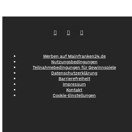
verbeulte er das Blech des Wagens derart, dass
Sachschaden von mehreren hundert Euro entstand. Die
Polizei Bad Neustadt sucht jetzt nach möglichen Zeugen
der Wurfaktion. Ob bei der Tat Eier zu Bruch gingen
Werben auf Mainfranken24.de
Nutzungsbedingungen
Teilnahmebedingungen für Gewinnspiele
Datenschutzerklärung
Barrierefreiheit
Impressum
Kontakt
Cookie-Einstellungen