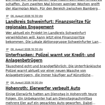
schaffen. Zum zweiten Mal binnen weniger Wochen greift
der Alarmplan Main. Für den Bereich zwischen Bamberg
und Würzburg gilt eine Vorwarnung, ab Würzburg
notes
06
. August 2026 16:30
mainabwärts die zweite von drei Warnstufen. Zwar gibt es
Landkreis Schweinfurt: Finanzspritze für
aktuell mit dem Sauerstoffgehalt im Wasser noch keine
Probleme, allerdings ist die Wassertemperatur
regionales Engagement
Wer aktuell ein Projekt im Landkreis Schweinfurt
verwirklichen will, kann jetzt eine Finanzspritze
bekommen. Die Lokale Aktionsgruppe Schweinfurter Land
unterstützt Kleinprojekte mit bis zu 3.000 Euro Fördergeld.
notes
06
. August 2026 16:30
Bewerben können sich Bürger, Vereine und Organisationen.
Unterfranken: Polizei warnt vor Kredit- und
Die Projekte sollen den Entwicklungszielen des Landkreises
dienen und das Bürgerengagement des Schweinfurter
Anlagenbetrügern
Lands stärken. Die Entwicklungsziele sind:
​​Täuschend echt und brandgefährlich: Die Unterfränkische
Daseinsvorsorge, sozialer Zusammenhalt,
Polizei warnt aktuell vor einer neuen Masche von
Anlagebetrügern, die immer häufiger auf Künstliche
Intelligenz setzen. ​Demnach werden auch immer wieder
notes
06
. August 2026 16:00
Menschen aus der Region um ihr Erspartes gebracht. ​Laut
Hohenroth: Eierwerfer verbeult Auto
Polizei erstellen die Täter mithilfe von KI täuschen echte
Werbevideos oder fälschen Empfehlungen von prominenten
Einige Eierwürfe hatten am Dienstag in Hohenroth teure
Persönlichkeiten. Ihr Ziel: echte
Folgen. Ein Unbekannter hat am Dienstagnachmittag
mehrere Eier auf ein geparktes Auto geworfen. Dabei