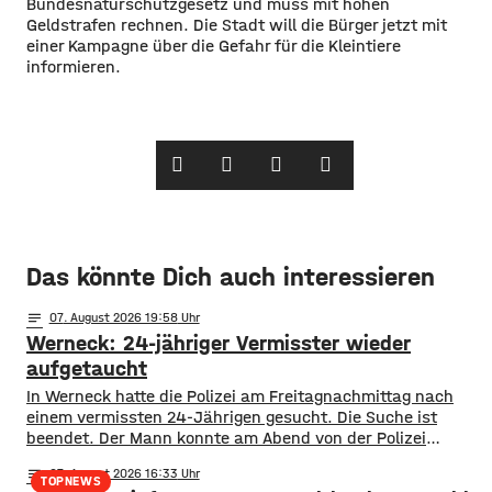
Bundesnaturschutzgesetz und muss mit hohen
Geldstrafen rechnen. Die Stadt will die Bürger jetzt mit
einer Kampagne über die Gefahr für die Kleintiere
informieren.
Das könnte Dich auch interessieren
notes
07
. August 2026 19:58
Werneck: 24-jähriger Vermisster wieder
aufgetaucht
In Werneck hatte die Polizei am Freitagnachmittag nach
einem vermissten 24-Jährigen gesucht. Die Suche ist
beendet. Der Mann konnte am Abend von der Polizei
angetroffen werden. Die Suche hatte für viel Aufsehen
notes
07
. August 2026 16:33
gesorgt, da auch ein Polizeihubschrauber die Gegend rund
TOPNEWS