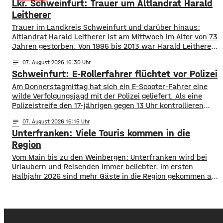
Lkr. Schweinfurt: Trauer um Altlandrat Harald
um Werneck abgesucht hatte.
Leitherer
Trauer im Landkreis Schweinfurt und darüber hinaus:
Altlandrat Harald Leitherer ist am Mittwoch im Alter von 73
Jahren gestorben. Von 1995 bis 2013 war Harald Leitherer
18 Jahre lang Landrat in Schweinfurt. In seiner Amtszeit
notes
07
. August 2026 16:30
wurde das Kreisstraßennetz ausgebaut, aber auch ein
Schweinfurt: E-Rollerfahrer flüchtet vor Polizei
flächendeckendes Radwegenetz mit einer Länge von über
1.000 Kilometern geschaffen. Außerdem führte der
Am Donnerstagmittag hat sich ein E-Scooter-Fahrer eine
wilde Verfolgungsjagd mit der Polizei geliefert. Als eine
Polizeistreife den 17-jährigen gegen 13 Uhr kontrollieren
wollte, ergriff er die Flucht. Mit überhöhter
notes
07
. August 2026 16:15
Geschwindigkeit fuhr er in Richtung B286. Als in die Polizei
Unterfranken: Viele Touris kommen in die
stoppen wollte rammte er den Streifenwagen, stürzte und
setzte anschließend seine Flucht fort, wobei er einen
Region
Vom Main bis zu den Weinbergen: Unterfranken wird bei
Urlaubern und Reisenden immer beliebter. Im ersten
Halbjahr 2026 sind mehr Gäste in die Region gekommen als
noch ein Jahr zuvor. ​Wie aus aktuellen Zahlen des
Landesamts für Statistik hervorgeht, sind zwischen
Januar und Juni über 1,3 Millionen Menschen hier
angekommen, ein Plus von 2,8 Prozent. ​Außerdem